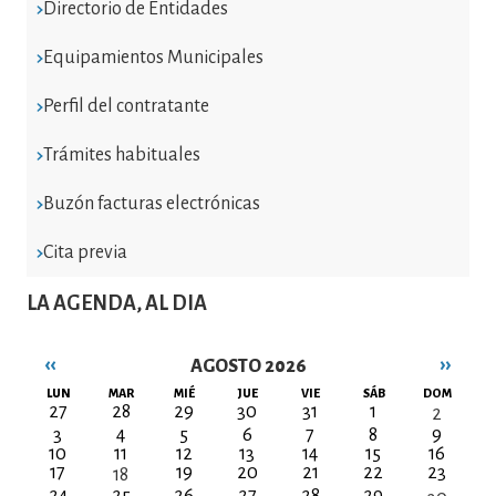
Directorio de Entidades
Equipamientos Municipales
Perfil del contratante
Trámites habituales
Buzón facturas electrónicas
Cita previa
LA AGENDA, AL DIA
‹‹
››
AGOSTO 2026
Paginación
LUN
MAR
MIÉ
JUE
VIE
SÁB
DOM
27
28
29
30
31
1
2
3
4
5
6
7
8
9
10
11
12
13
14
15
16
17
19
20
21
22
23
18
24
25
26
27
28
29