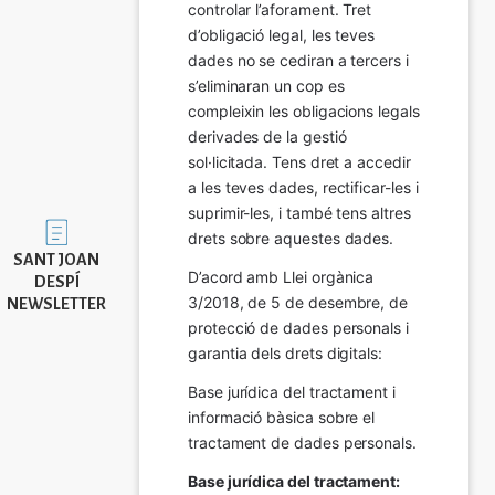
controlar l’aforament. Tret 
d’obligació legal, les teves 
dades no se cediran a tercers i 
s’eliminaran un cop es 
compleixin les obligacions legals 
derivades de la gestió 
sol·licitada. Tens dret a accedir 
a les teves dades, rectificar-les i 
suprimir-les, i també tens altres 
Imatge
drets sobre aquestes dades.
SANT JOAN
D’acord amb Llei orgànica 
DESPÍ
3/2018, de 5 de desembre, de 
NEWSLETTER
protecció de dades personals i 
garantia dels drets digitals:
Base jurídica del tractament i 
informació bàsica sobre el 
tractament de dades personals.
Base jurídica del tractament: 