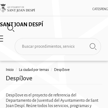
Pasar
✕
Imatge
al
CAT
ESP
ENG
contenido
principal
SANT JOAN DESPÍ
Buscar
Ruta
Inicio
/
La ciudad por temas
/
DespíJove
DespíJove
de
navegación
DespíJove es el proyecto de referencia del
Departamento de Juventud del Ayuntamiento de Sant
Joan Despí. Reúne todos los servicios, programas y