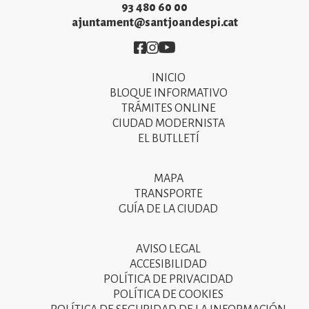
93 480 60 00
ajuntament@santjoandespi.cat
Imatge
Imatge
Imatge
INICIO
Primer
BLOQUE INFORMATIVO
menú
TRÁMITES ONLINE
CIUDAD MODERNISTA
del
EL BUTLLETÍ
peu
de
MAPA
Segon
pàgina
TRANSPORTE
menú
GUÍA DE LA CIUDAD
2025
del
peu
AVISO LEGAL
Tercer
ACCESIBILIDAD
de
menú
POLÍTICA DE PRIVACIDAD
pàgina
POLÍTICA DE COOKIES
del