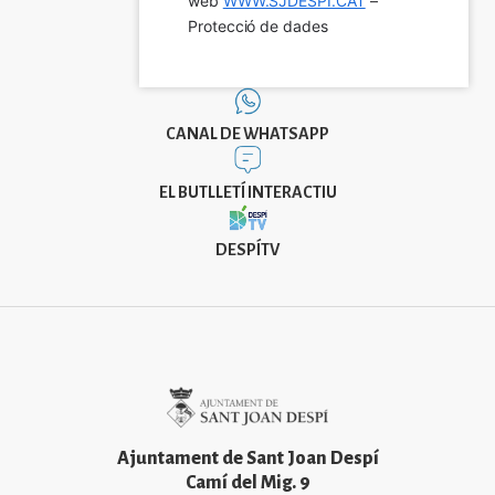
web 
WWW.SJDESPI.CAT
 – 
Protecció de dades
CANAL DE WHATSAPP
EL BUTLLETÍ INTERACTIU
DESPÍTV
Imatge
Ajuntament de Sant Joan Despí
Camí del Mig. 9