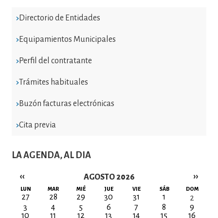
Directorio de Entidades
Equipamientos Municipales
Perfil del contratante
Trámites habituales
Buzón facturas electrónicas
Cita previa
LA AGENDA, AL DIA
‹‹
››
AGOSTO 2026
Paginación
LUN
MAR
MIÉ
JUE
VIE
SÁB
DOM
27
28
29
30
31
1
2
3
4
5
6
7
8
9
10
11
12
13
14
15
16