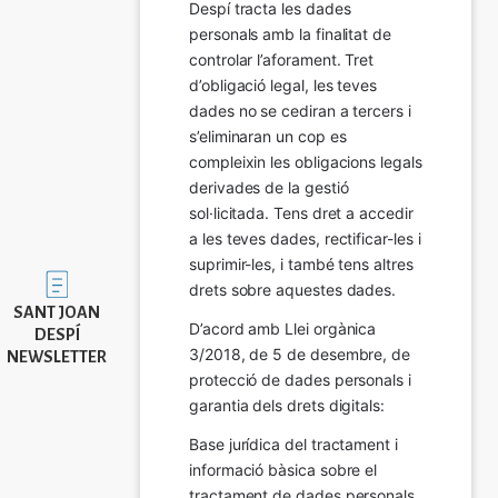
Despí tracta les dades 
personals amb la finalitat de 
controlar l’aforament. Tret 
d’obligació legal, les teves 
dades no se cediran a tercers i 
s’eliminaran un cop es 
compleixin les obligacions legals 
derivades de la gestió 
sol·licitada. Tens dret a accedir 
a les teves dades, rectificar-les i 
suprimir-les, i també tens altres 
Imatge
drets sobre aquestes dades.
SANT JOAN
D’acord amb Llei orgànica 
DESPÍ
3/2018, de 5 de desembre, de 
NEWSLETTER
protecció de dades personals i 
garantia dels drets digitals:
Base jurídica del tractament i 
informació bàsica sobre el 
tractament de dades personals.