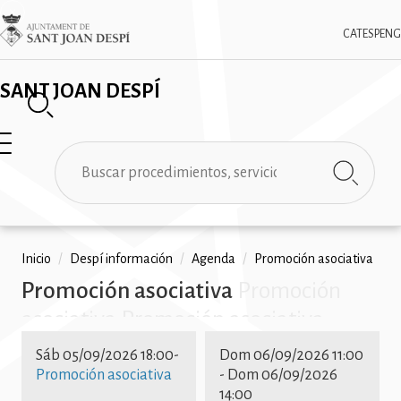
Pasar
✕
Imatge
al
CAT
ESP
ENG
contenido
principal
SANT JOAN DESPÍ
Buscar
Ruta
Inicio
/
Despí información
/
Agenda
/
Promoción asociativa
Promoción asociativa
Promoción
de
asociativa Promoción asociativa
navegación
Promoción asociativa Promoción
Sáb 05/09/2026 18:00
-
Dom 06/09/2026 11:00
asociativa Promoción asociativa
Promoción asociativa
-
Dom 06/09/2026
14:00