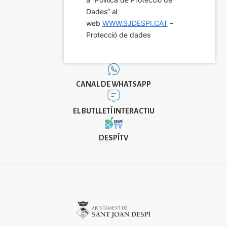
Dades” al 
web 
WWW.SJDESPI.CAT
 – 
Protecció de dades
CANAL DE WHATSAPP
EL BUTLLETÍ INTERACTIU
DESPÍTV
Imatge