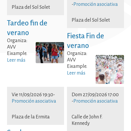
Promoción asociativa Promoción
-
Promoción asociativa
Plaza del Sol Solet
asociativa Promoción asociativa
Promoción asociativa Promoción
Plaza del Sol Solet
Tardeo fin de
asociativa Promoción asociativa
verano
Fiesta Fin de
Promoción asociativa
Organiza:
verano
AVV
Eixample.
Organiza:
AVV
Leer más
Eixample.
Leer más
Vie 11/09/2026 19:30
-
Dom 27/09/2026 17:00
Promoción asociativa
-
Promoción asociativa
Plaza de la Ermita
Calle de John F.
Kennedy