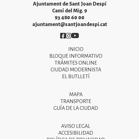
Ajuntament de Sant Joan Despí
Camí del Mig. 9
93 480 60 00
ajuntament@santjoandespi.cat
Imatge
Imatge
Imatge
INICIO
Primer
BLOQUE INFORMATIVO
menú
TRÁMITES ONLINE
CIUDAD MODERNISTA
del
EL BUTLLETÍ
peu
de
MAPA
Segon
pàgina
TRANSPORTE
menú
GUÍA DE LA CIUDAD
2025
del
peu
AVISO LEGAL
Tercer
ACCESIBILIDAD
de
menú