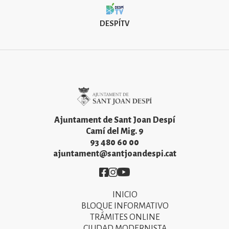
DESPÍTV
Imatge
Ajuntament de Sant Joan Despí
Camí del Mig. 9
93 480 60 00
ajuntament@santjoandespi.cat
Imatge
Imatge
Imatge
INICIO
Primer
BLOQUE INFORMATIVO
menú
TRÁMITES ONLINE
CIUDAD MODERNISTA