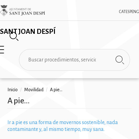
Pasar
✕
Imatge
al
CAT
ESP
ENG
contenido
principal
SANT JOAN DESPÍ
Buscar
Ruta
Inicio
/
Movilidad
/
A pie...
A pie...
de
navegación
Ir a pie es una forma de movernos sostenible, nada
contaminante y, al mismo tiempo, muy sana.