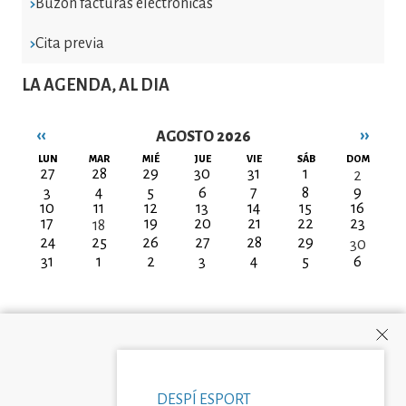
Buzón facturas electrónicas
Cita previa
LA AGENDA, AL DIA
‹‹
››
AGOSTO 2026
Paginación
LUN
MAR
MIÉ
JUE
VIE
SÁB
DOM
27
28
29
30
31
1
2
3
4
5
6
7
8
9
10
11
12
13
14
15
16
17
19
20
21
22
23
18
24
25
26
27
28
29
30
31
1
2
3
4
5
6
DESPÍ ESPORT