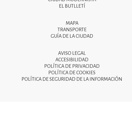
del
EL BUTLLETÍ
peu
de
MAPA
Segon
pàgina
TRANSPORTE
menú
GUÍA DE LA CIUDAD
2025
del
peu
AVISO LEGAL
Tercer
ACCESIBILIDAD
de
menú
POLÍTICA DE PRIVACIDAD
pàgina
POLÍTICA DE COOKIES
del
POLÍTICA DE SEGURIDAD DE LA INFORMACIÓN
2025
peu
de
pàgina
2025
© Ajuntament de Sant Joan Despí 2015 - Camí del Mig, 9
08970 Sant Joan Despí - NIF: P-0821600-D