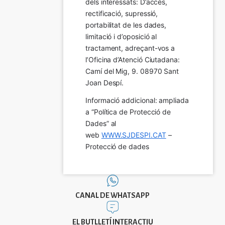
dels interessats: D’accés, 
rectificació, supressió, 
portabilitat de les dades, 
limitació i d’oposició al 
tractament, adreçant-vos a 
l’Oficina d’Atenció Ciutadana: 
Camí del Mig, 9. 08970 Sant 
Joan Despí.
Informació addicional: ampliada 
a “Política de Protecció de 
Dades” al 
web 
WWW.SJDESPI.CAT
 – 
Protecció de dades
CANAL DE WHATSAPP
EL BUTLLETÍ INTERACTIU