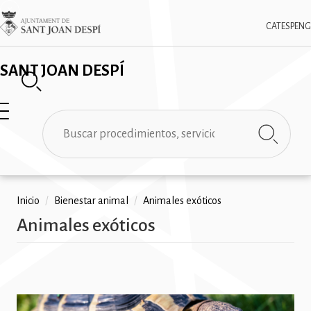
Pasar
✕
Imatge
al
CAT
ESP
ENG
contenido
principal
SANT JOAN DESPÍ
Buscar
Ruta
Inicio
/
Bienestar animal
/
Animales exóticos
Animales exóticos
de
navegación