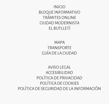
INICIO
Primer
BLOQUE INFORMATIVO
menú
TRÁMITES ONLINE
CIUDAD MODERNISTA
del
EL BUTLLETÍ
peu
de
MAPA
Segon
pàgina
TRANSPORTE
menú
GUÍA DE LA CIUDAD
2025
del
peu
AVISO LEGAL
Tercer
ACCESIBILIDAD
de
menú
POLÍTICA DE PRIVACIDAD
pàgina
POLÍTICA DE COOKIES
del
POLÍTICA DE SEGURIDAD DE LA INFORMACIÓN
2025
peu
de
pàgina