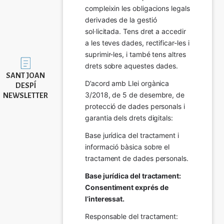
compleixin les obligacions legals 
derivades de la gestió 
sol·licitada. Tens dret a accedir 
a les teves dades, rectificar-les i 
suprimir-les, i també tens altres 
Imatge
drets sobre aquestes dades.
SANT JOAN
D’acord amb Llei orgànica 
DESPÍ
3/2018, de 5 de desembre, de 
NEWSLETTER
protecció de dades personals i 
garantia dels drets digitals:
Base jurídica del tractament i 
informació bàsica sobre el 
tractament de dades personals.
Base jurídica del tractament: 
Consentiment exprés de 
l’interessat.
Responsable del tractament: 