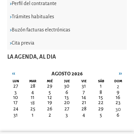
Perfil del contratante
Trámites habituales
Buzón facturas electrónicas
Cita previa
LA AGENDA, AL DIA
‹‹
››
AGOSTO 2026
Paginación
LUN
MAR
MIÉ
JUE
VIE
SÁB
DOM
27
28
29
30
31
1
2
3
4
5
6
7
8
9
10
11
12
13
14
15
16
17
19
20
21
22
23
18
24
25
26
27
28
29
30
31
1
2
3
4
5
6