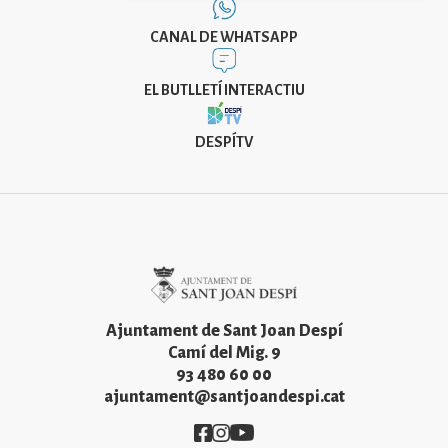
CANAL DE WHATSAPP
EL BUTLLETÍ INTERACTIU
DESPÍTV
Imatge
Ajuntament de Sant Joan Despí
Camí del Mig. 9
93 480 60 00
ajuntament@santjoandespi.cat
Imatge
Imatge
Imatge