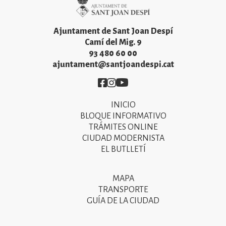
Imatge
Ajuntament de Sant Joan Despí
Camí del Mig. 9
93 480 60 00
ajuntament@santjoandespi.cat
Imatge
Imatge
Imatge
INICIO
Primer
BLOQUE INFORMATIVO
menú
TRÁMITES ONLINE
CIUDAD MODERNISTA
del
EL BUTLLETÍ
peu
de
MAPA
Segon
pàgina
TRANSPORTE
menú
GUÍA DE LA CIUDAD
2025
del