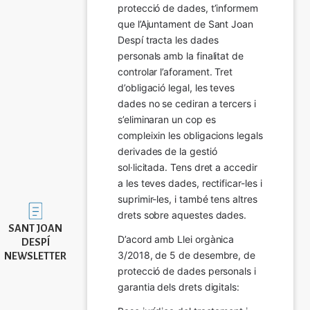
protecció de dades, t’informem 
que l’Ajuntament de Sant Joan 
Despí tracta les dades 
personals amb la finalitat de 
controlar l’aforament. Tret 
d’obligació legal, les teves 
dades no se cediran a tercers i 
s’eliminaran un cop es 
compleixin les obligacions legals 
derivades de la gestió 
sol·licitada. Tens dret a accedir 
a les teves dades, rectificar-les i 
suprimir-les, i també tens altres 
Imatge
drets sobre aquestes dades.
SANT JOAN
D’acord amb Llei orgànica 
DESPÍ
3/2018, de 5 de desembre, de 
NEWSLETTER
protecció de dades personals i 
garantia dels drets digitals: