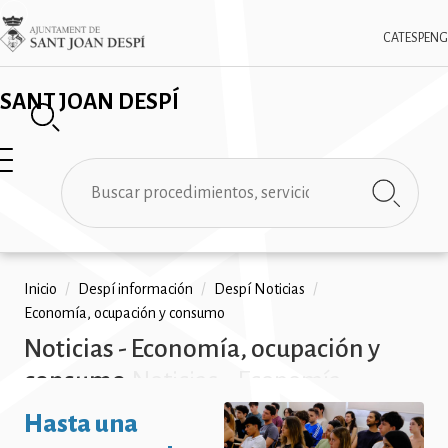
Pasar
✕
Imatge
al
CAT
ESP
ENG
contenido
principal
SANT JOAN DESPÍ
Buscar
Ruta
Inicio
/
Despí información
/
Despí Noticias
/
Economía, ocupación y consumo
de
Noticias - Economía, ocupación y
navegación
consumo
Noticias - Economía,
ocupación y consumo Noticias -
Hasta una
Economía, ocupación y consumo