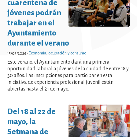
cuarentena de
Noticias - Economía, ocupación y
jóvenes podrán
consumo Noticias - Economía,
trabajar en el
ocupación y consumo Noticias -
Ayuntamiento
Economía, ocupación y consumo
durante el verano
Noticias - Economía, ocupación y
Economía, ocupación y consumo
15/05/2026
-
consumo Noticias - Economía,
Este verano, el Ayuntamiento dará una primera
ocupación y consumo Noticias -
oportunidad laboral a jóvenes de la ciudad de entre 18 y
30 años. Las inscripciones para participar en esta
Economía, ocupación y consumo
iniciativa de experiencia profesional juvenil están
Noticias - Economía, ocupación y
abiertas hasta el 21 de mayo.
consumo Noticias - Economía,
ocupación y consumo Noticias -
Del 18 al 22 de
Economía, ocupación y consumo
mayo, la
Noticias - Economía, ocupación y
Setmana de
consumo