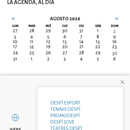
LA AGENDA, AL DIA
‹‹
››
AGOSTO 2026
Paginación
LUN
MAR
MIÉ
JUE
VIE
SÁB
DOM
27
28
29
30
31
1
2
3
4
5
6
7
8
9
10
11
12
13
14
15
16
17
19
20
21
22
23
18
24
25
26
27
28
29
30
31
1
2
3
4
5
6
DESPÍ ESPORT
TENNIS DESPÍ
PROMODESPÍ
DESPÍ JOVE
TEATRES DESPÍ
WEBS