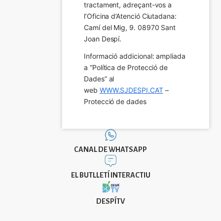
tractament, adreçant-vos a 
l’Oficina d’Atenció Ciutadana: 
Camí del Mig, 9. 08970 Sant 
Joan Despí.
Informació addicional: ampliada 
a “Política de Protecció de 
Dades” al 
web 
WWW.SJDESPI.CAT
 – 
Protecció de dades
CANAL DE WHATSAPP
EL BUTLLETÍ INTERACTIU
DESPÍTV