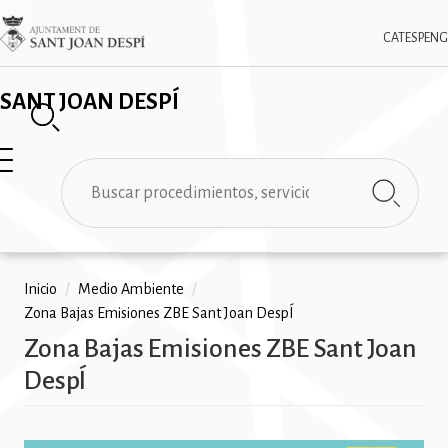
Pasar
✕
Imatge
al
CAT
ESP
ENG
contenido
principal
SANT JOAN DESPÍ
Buscar
Ruta
Inicio
/
Medio Ambiente
/
Zona Bajas Emisiones ZBE Sant Joan DespÍ
de
Zona Bajas Emisiones ZBE Sant Joan
navegación
DespÍ