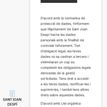
D’acord amb la normativa de 
protecció de dades, t’informem 
que l’Ajuntament de Sant Joan 
Despí tracta les dades 
personals amb la finalitat de 
controlar l’aforament. Tret 
d’obligació legal, les teves 
dades no se cediran a tercers i 
s’eliminaran un cop es 
compleixin les obligacions legals 
derivades de la gestió 
sol·licitada. Tens dret a accedir 
a les teves dades, rectificar-les i 
suprimir-les, i també tens altres 
Imatge
drets sobre aquestes dades.
SANT JOAN
D’acord amb Llei orgànica 
DESPÍ