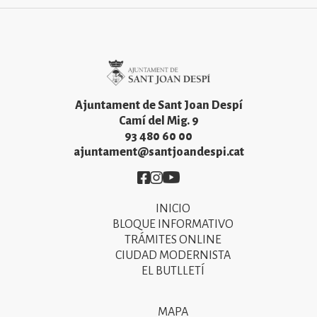
Imatge
Ajuntament de Sant Joan Despí
Camí del Mig. 9
93 480 60 00
ajuntament@santjoandespi.cat
Imatge
Imatge
Imatge
INICIO
Primer
BLOQUE INFORMATIVO
menú
TRÁMITES ONLINE
CIUDAD MODERNISTA
del
EL BUTLLETÍ
peu
de
MAPA
Segon