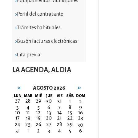
Equipamientos Municipales
Perfil del contratante
Trámites habituales
Buzón facturas electrónicas
Cita previa
LA AGENDA, AL DIA
‹‹
››
AGOSTO 2026
Paginación
LUN
MAR
MIÉ
JUE
VIE
SÁB
DOM
27
28
29
30
31
1
2
3
4
5
6
7
8
9
10
11
12
13
14
15
16
17
19
20
21
22
23
18
24
25
26
27
28
29
30
31
1
2
3
4
5
6