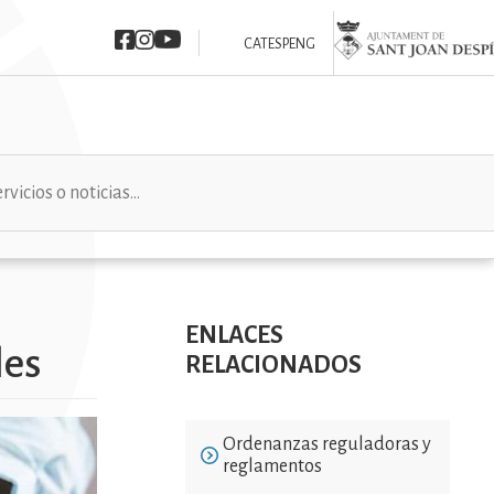
Imatge
Imatge
Imatge
Imatge
CAT
ESP
ENG
ENLACES
les
RELACIONADOS
Ordenanzas reguladoras y
reglamentos