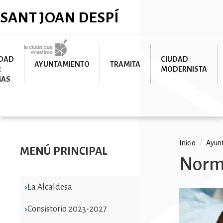
Pasar
✕
SANT JOAN DESPÍ
al
contenido
principal
Imatge
UDAD
CIUDAD
AYUNTAMIENTO
TRAMITA
R
MODERNISTA
MAS
Ruta
Inicio
/
Ayun
MENÚ PRINCIPAL
Norma
de
navega
La Alcaldesa
Imatge
Consistorio 2023-2027