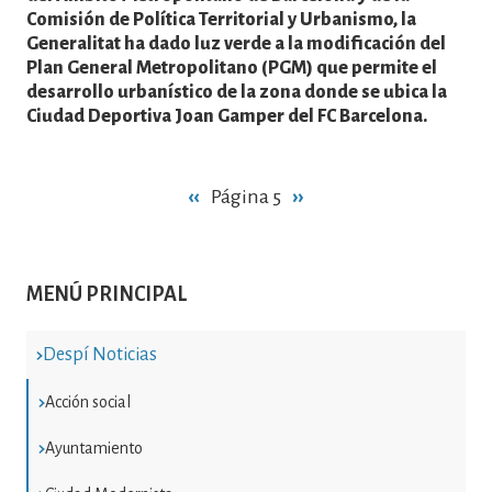
Comisión de Política Territorial y Urbanismo, la
Generalitat ha dado luz verde a la modificación del
Plan General Metropolitano (PGM) que permite el
desarrollo urbanístico de la zona donde se ubica la
Ciudad Deportiva Joan Gamper del FC Barcelona.
Paginación
Página
‹‹
Página 5
Siguiente
››
anterior
página
MENÚ PRINCIPAL
Despí Noticias
Acción social
Ayuntamiento