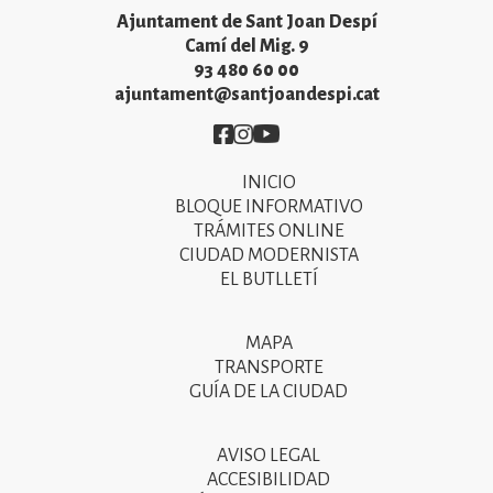
Ajuntament de Sant Joan Despí
Camí del Mig. 9
93 480 60 00
ajuntament@santjoandespi.cat
Imatge
Imatge
Imatge
INICIO
Primer
BLOQUE INFORMATIVO
menú
TRÁMITES ONLINE
CIUDAD MODERNISTA
del
EL BUTLLETÍ
peu
de
MAPA
Segon
pàgina
TRANSPORTE
menú
GUÍA DE LA CIUDAD
2025
del
peu
AVISO LEGAL
Tercer
ACCESIBILIDAD