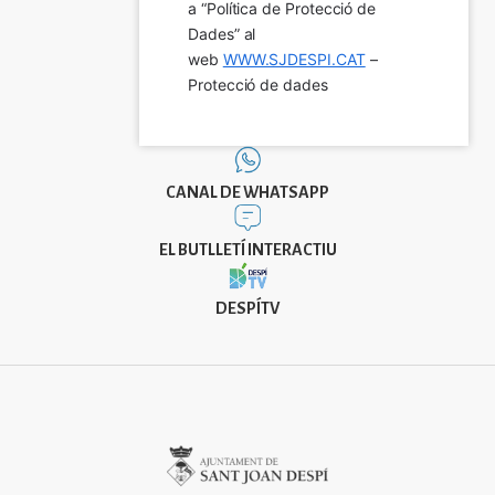
a “Política de Protecció de 
Dades” al 
web 
WWW.SJDESPI.CAT
 – 
Protecció de dades
CANAL DE WHATSAPP
EL BUTLLETÍ INTERACTIU
DESPÍTV
Imatge