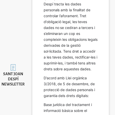
Despí tracta les dades 
personals amb la finalitat de 
controlar l’aforament. Tret 
d’obligació legal, les teves 
dades no se cediran a tercers i 
s’eliminaran un cop es 
compleixin les obligacions legals 
derivades de la gestió 
sol·licitada. Tens dret a accedir 
a les teves dades, rectificar-les i 
suprimir-les, i també tens altres 
Imatge
drets sobre aquestes dades.
SANT JOAN
D’acord amb Llei orgànica 
DESPÍ
3/2018, de 5 de desembre, de 
NEWSLETTER
protecció de dades personals i 
garantia dels drets digitals:
Base jurídica del tractament i 
informació bàsica sobre el 