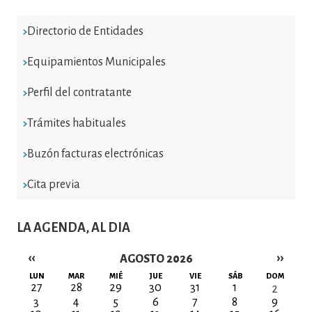
Directorio de Entidades
Equipamientos Municipales
Perfil del contratante
Trámites habituales
Buzón facturas electrónicas
Cita previa
LA AGENDA, AL DIA
‹‹
››
AGOSTO 2026
Paginación
LUN
MAR
MIÉ
JUE
VIE
SÁB
DOM
27
28
29
30
31
1
2
3
4
5
6
7
8
9