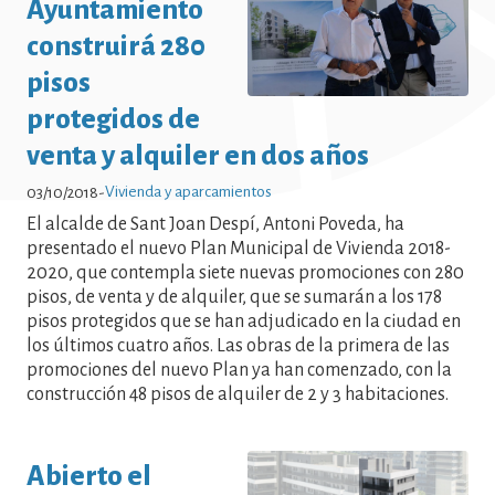
Ayuntamiento
Noticias - Vivienda y aparcamientos
construirá 280
Noticias - Vivienda y aparcamientos
pisos
Noticias - Vivienda y aparcamientos
protegidos de
Noticias - Vivienda y aparcamientos
venta y alquiler en dos años
Noticias - Vivienda y aparcamientos
Vivienda y aparcamientos
03/10/2018
-
Noticias - Vivienda y aparcamientos
El alcalde de Sant Joan Despí, Antoni Poveda, ha
Noticias - Vivienda y aparcamientos
presentado el nuevo Plan Municipal de Vivienda 2018-
2020, que contempla siete nuevas promociones con 280
Noticias - Vivienda y aparcamientos
pisos, de venta y de alquiler, que se sumarán a los 178
Noticias - Vivienda y aparcamientos
pisos protegidos que se han adjudicado en la ciudad en
los últimos cuatro años. Las obras de la primera de las
promociones del nuevo Plan ya han comenzado, con la
construcción 48 pisos de alquiler de 2 y 3 habitaciones.
Abierto el