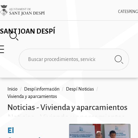
Pasar
✕
Imatge
al
CAT
ESP
ENG
contenido
principal
SANT JOAN DESPÍ
Buscar
Ruta
Inicio
/
Despí información
/
Despí Noticias
/
Vivienda y aparcamientos
de
Noticias - Vivienda y aparcamientos
navegación
Noticias - Vivienda y aparcamientos
Noticias - Vivienda y aparcamientos
El
Noticias - Vivienda y aparcamientos