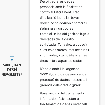
Despí tracta les dades 
personals amb la finalitat de 
controlar l’aforament. Tret 
d’obligació legal, les teves 
dades no se cediran a tercers i 
s’eliminaran un cop es 
compleixin les obligacions legals 
derivades de la gestió 
sol·licitada. Tens dret a accedir 
a les teves dades, rectificar-les i 
suprimir-les, i també tens altres 
Imatge
drets sobre aquestes dades.
SANT JOAN
D’acord amb Llei orgànica 
DESPÍ
3/2018, de 5 de desembre, de 
NEWSLETTER
protecció de dades personals i 
garantia dels drets digitals:
Base jurídica del tractament i 
informació bàsica sobre el 
tractament de dades personals.