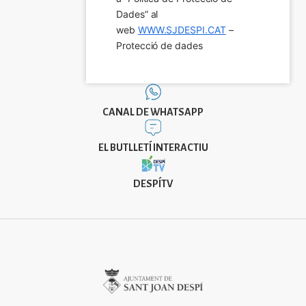
Dades” al 
web 
WWW.SJDESPI.CAT
 – 
Protecció de dades
CANAL DE WHATSAPP
EL BUTLLETÍ INTERACTIU
DESPÍTV
Imatge