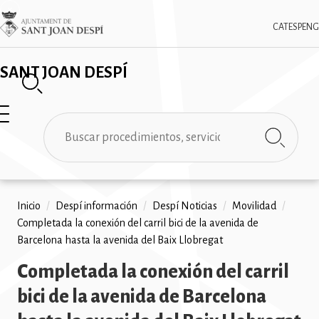
Pasar
✕
Imatge
al
CAT
ESP
ENG
contenido
principal
SANT JOAN DESPÍ
Buscar
Ruta
Inicio
/
Despí información
/
Despí Noticias
/
Movilidad
/
Completada la conexión del carril bici de la avenida de
de
Barcelona hasta la avenida del Baix Llobregat
navegación
Completada la conexión del carril
bici de la avenida de Barcelona