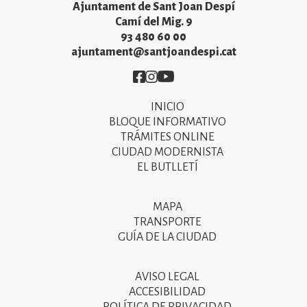
Ajuntament de Sant Joan Despí
Camí del Mig. 9
93 480 60 00
ajuntament@santjoandespi.cat
Imatge
Imatge
Imatge
INICIO
Primer
BLOQUE INFORMATIVO
menú
TRÁMITES ONLINE
CIUDAD MODERNISTA
del
EL BUTLLETÍ
peu
de
MAPA
Segon
pàgina
TRANSPORTE
menú
GUÍA DE LA CIUDAD
2025
del
peu
AVISO LEGAL
Tercer
ACCESIBILIDAD
de
menú