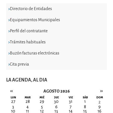
Directorio de Entidades
Equipamientos Municipales
Perfil del contratante
Trámites habituales
Buzón facturas electrónicas
Cita previa
LA AGENDA, AL DIA
‹‹
››
AGOSTO 2026
Paginación
LUN
MAR
MIÉ
JUE
VIE
SÁB
DOM
27
28
29
30
31
1
2
3
4
5
6
7
8
9
10
11
12
13
14
15
16