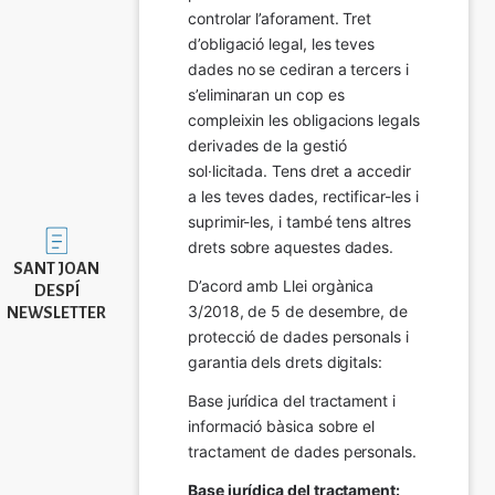
controlar l’aforament. Tret 
d’obligació legal, les teves 
dades no se cediran a tercers i 
s’eliminaran un cop es 
compleixin les obligacions legals 
derivades de la gestió 
sol·licitada. Tens dret a accedir 
a les teves dades, rectificar-les i 
suprimir-les, i també tens altres 
Imatge
drets sobre aquestes dades.
SANT JOAN
D’acord amb Llei orgànica 
DESPÍ
3/2018, de 5 de desembre, de 
NEWSLETTER
protecció de dades personals i 
garantia dels drets digitals:
Base jurídica del tractament i 
informació bàsica sobre el 
tractament de dades personals.
Base jurídica del tractament: 