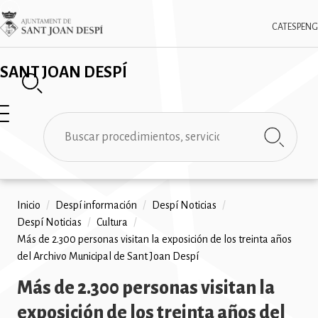
Pasar
✕
Imatge
al
CAT
ESP
ENG
contenido
principal
SANT JOAN DESPÍ
Buscar
Ruta
Inicio
/
Despí información
/
Despí Noticias
/
Despí Noticias
/
Cultura
/
de
Más de 2.300 personas visitan la exposición de los treinta años
navegación
del Archivo Municipal de Sant Joan Despí
Más de 2.300 personas visitan la
exposición de los treinta años del