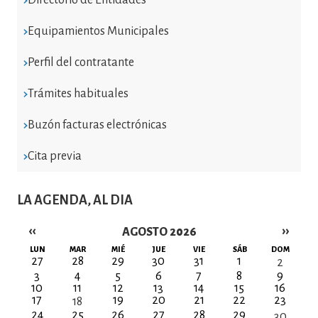
Equipamientos Municipales
Perfil del contratante
Trámites habituales
Buzón facturas electrónicas
Cita previa
LA AGENDA, AL DIA
‹‹
››
AGOSTO 2026
Paginación
LUN
MAR
MIÉ
JUE
VIE
SÁB
DOM
27
28
29
30
31
1
2
3
4
5
6
7
8
9
10
11
12
13
14
15
16
17
19
20
21
22
23
18
24
25
26
27
28
29
30