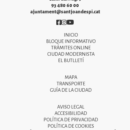
93 480 60 00
ajuntament@santjoandespi.cat
Imatge
Imatge
Imatge
INICIO
Primer
BLOQUE INFORMATIVO
menú
TRÁMITES ONLINE
CIUDAD MODERNISTA
del
EL BUTLLETÍ
peu
de
MAPA
Segon
pàgina
TRANSPORTE
menú
GUÍA DE LA CIUDAD
2025
del
peu
AVISO LEGAL
Tercer
ACCESIBILIDAD
de
menú
POLÍTICA DE PRIVACIDAD
pàgina
POLÍTICA DE COOKIES
del