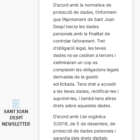
D’acord amb la normativa de 
protecció de dades, t’informem 
que l’Ajuntament de Sant Joan 
Despí tracta les dades 
personals amb la finalitat de 
controlar l’aforament. Tret 
d’obligació legal, les teves 
dades no se cediran a tercers i 
s’eliminaran un cop es 
compleixin les obligacions legals 
derivades de la gestió 
sol·licitada. Tens dret a accedir 
a les teves dades, rectificar-les i 
suprimir-les, i també tens altres 
Imatge
drets sobre aquestes dades.
SANT JOAN
D’acord amb Llei orgànica 
DESPÍ
3/2018, de 5 de desembre, de 
NEWSLETTER
protecció de dades personals i 
garantia dels drets digitals: