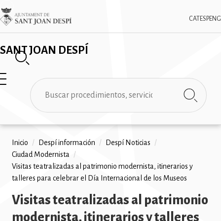
Pasar
✕
Imatge
al
CAT
ESP
ENG
contenido
principal
SANT JOAN DESPÍ
Buscar
Ruta
Inicio
/
Despí información
/
Despí Noticias
/
Ciudad Modernista
/
de
Visitas teatralizadas al patrimonio modernista, itinerarios y
navegación
talleres para celebrar el Día Internacional de los Museos
Visitas teatralizadas al patrimonio
modernista, itinerarios y talleres