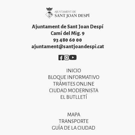
Imatge
Ajuntament de Sant Joan Despí
Camí del Mig. 9
93 480 60 00
ajuntament@santjoandespi.cat
Imatge
Imatge
Imatge
INICIO
Primer
BLOQUE INFORMATIVO
menú
TRÁMITES ONLINE
CIUDAD MODERNISTA
del
EL BUTLLETÍ
peu
de
MAPA
Segon
pàgina
TRANSPORTE
menú
GUÍA DE LA CIUDAD
2025