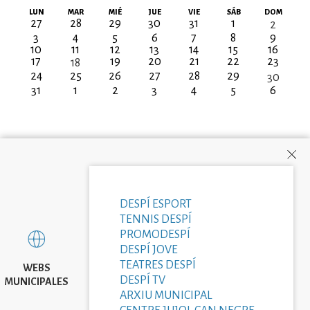
Paginación
LUN
MAR
MIÉ
JUE
VIE
SÁB
DOM
27
28
29
30
31
1
2
3
4
5
6
7
8
9
10
11
12
13
14
15
16
17
19
20
21
22
23
18
24
25
26
27
28
29
30
31
1
2
3
4
5
6
DESPÍ ESPORT
TENNIS DESPÍ
PROMODESPÍ
DESPÍ JOVE
TEATRES DESPÍ
WEBS
DESPÍ TV
MUNICIPALES
ARXIU MUNICIPAL