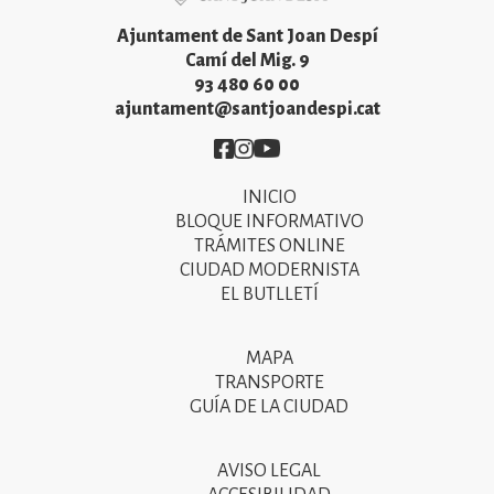
Ajuntament de Sant Joan Despí
Camí del Mig. 9
93 480 60 00
ajuntament@santjoandespi.cat
Imatge
Imatge
Imatge
INICIO
Primer
BLOQUE INFORMATIVO
menú
TRÁMITES ONLINE
CIUDAD MODERNISTA
del
EL BUTLLETÍ
peu
de
MAPA
Segon
pàgina
TRANSPORTE
menú
GUÍA DE LA CIUDAD
2025
del
peu
AVISO LEGAL
Tercer