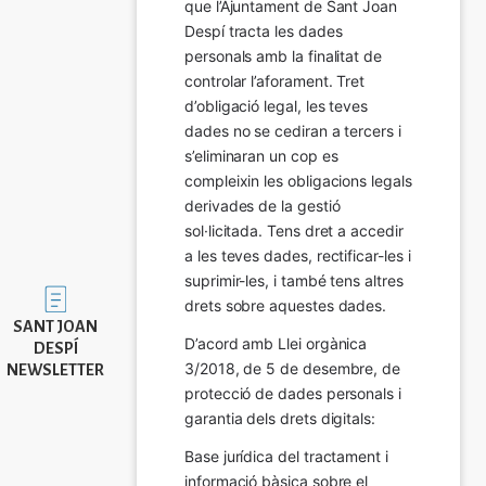
que l’Ajuntament de Sant Joan 
Despí tracta les dades 
personals amb la finalitat de 
controlar l’aforament. Tret 
d’obligació legal, les teves 
dades no se cediran a tercers i 
s’eliminaran un cop es 
compleixin les obligacions legals 
derivades de la gestió 
sol·licitada. Tens dret a accedir 
a les teves dades, rectificar-les i 
suprimir-les, i també tens altres 
Imatge
drets sobre aquestes dades.
SANT JOAN
D’acord amb Llei orgànica 
DESPÍ
3/2018, de 5 de desembre, de 
NEWSLETTER
protecció de dades personals i 
garantia dels drets digitals:
Base jurídica del tractament i 
informació bàsica sobre el 