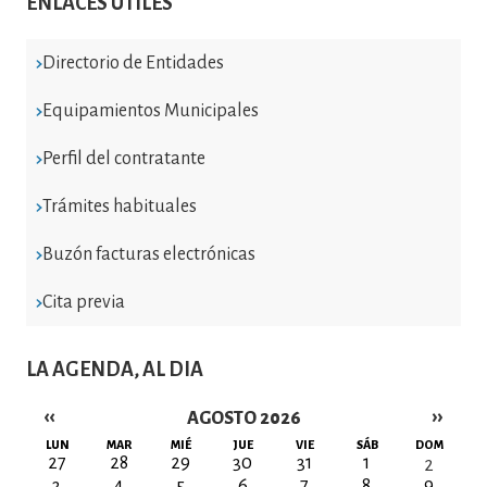
ENLACES ÚTILES
Directorio de Entidades
Equipamientos Municipales
Perfil del contratante
Trámites habituales
Buzón facturas electrónicas
Cita previa
LA AGENDA, AL DIA
‹‹
››
AGOSTO 2026
Paginación
LUN
MAR
MIÉ
JUE
VIE
SÁB
DOM
27
28
29
30
31
1
2
3
4
5
6
7
8
9