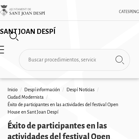
Pasar
✕
Imatge
al
CAT
ESP
ENG
contenido
principal
SANT JOAN DESPÍ
Buscar
Ruta
Inicio
/
Despí información
/
Despí Noticias
/
Ciudad Modernista
/
de
Éxito de participantes en las actividades del festival Open
navegación
House en Sant Joan Despí
Éxito de participantes en las
actividades del festival Open