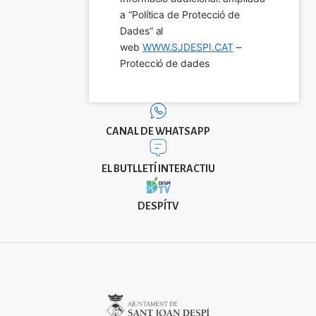
a “Política de Protecció de 
Dades” al 
web 
WWW.SJDESPI.CAT
 – 
Protecció de dades
CANAL DE WHATSAPP
EL BUTLLETÍ INTERACTIU
DESPÍTV
Imatge