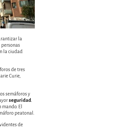
rantizar la
a personas
en la ciudad
oros de tres
arie Curie,
los semáforos y
mayor
seguridad
.
n mando. El
emáforo peatonal.
nvidentes de