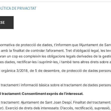
LÍTICA DE PRIVACITAT
ormativa de protecció de dades, t’informem que l’Ajuntament de Sant 
mb la finalitat de controlar l’aforament. Tret d’obligació legal, les t
naran un cop es compleixin les obligacions legals derivades de la gestió 
es dades, rectificar-les i suprimir-les, i també tens altres drets sobr
 orgànica 3/2018, de 5 de desembre, de protecció de dades personals
l tractament i informació bàsica sobre el tractament de dades persona
el tractament: Consentiment exprés de l’interessat.
tractament: Ajuntament de Sant Joan Despí. Finalitat del tractament:  
er). Exercici de drets dels interessats: D’accés, rectificació, supressió,