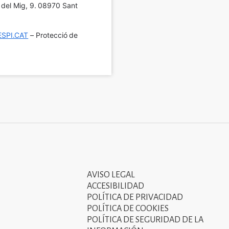
í del Mig, 9. 08970 Sant 
SPI.CAT
 – Protecció de 
AVISO LEGAL
Tercer
ACCESIBILIDAD
menú
POLÍTICA DE PRIVACIDAD
POLÍTICA DE COOKIES
del
POLÍTICA DE SEGURIDAD DE LA
peu