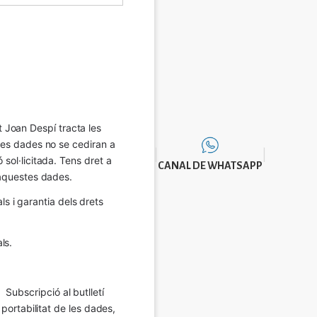
Joan Despí tracta les 
eves dades no se cediran a 
sol·licitada. Tens dret a 
CANAL DE WHATSAPP
e aquestes dades.
 i garantia dels drets 
ls.
Subscripció al butlletí 
 portabilitat de les dades, 