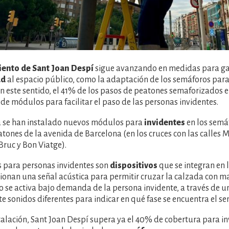
ento de Sant Joan Despí
sigue avanzando en medidas para ga
ad
al espacio público, como la adaptación de los semáforos par
En este sentido, el 41% de los pasos de peatones semaforizados 
de módulos para facilitar el paso de las personas invidentes.
 se han instalado nuevos módulos para
invidentes
en los semáf
tones de la avenida de Barcelona (en los cruces con las calles M
ruc y Bon Viatge).
 para personas invidentes son
dispositivos
que se integran en 
ionan una señal acústica para permitir cruzar la calzada con 
vo se activa bajo demanda de la persona invidente, a través de u
 sonidos diferentes para indicar en qué fase se encuentra el s
talación, Sant Joan Despí supera ya el 40% de cobertura para i