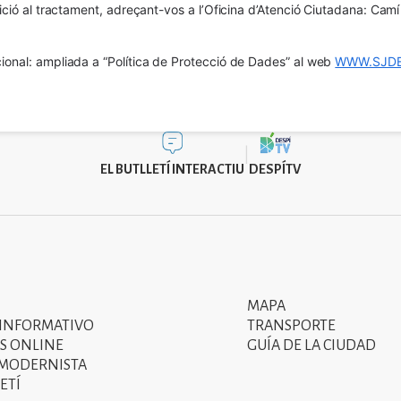
osició al tractament, adreçant-vos a l’Oficina d’Atenció Ciutadana: Cam
ional: ampliada a “Política de Protecció de Dades” al web 
WWW.SJDE
EL BUTLLETÍ INTERACTIU
DESPÍTV
MAPA
Segon
 INFORMATIVO
TRANSPORTE
menú
S ONLINE
GUÍA DE LA CIUDAD
 MODERNISTA
del
ETÍ
peu