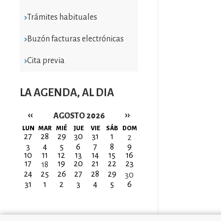
Trámites habituales
Buzón facturas electrónicas
Cita previa
LA AGENDA, AL DIA
‹‹
››
AGOSTO 2026
Paginación
LUN
MAR
MIÉ
JUE
VIE
SÁB
DOM
27
28
29
30
31
1
2
3
4
5
6
7
8
9
10
11
12
13
14
15
16
17
19
20
21
22
23
18
24
25
26
27
28
29
30
31
1
2
3
4
5
6