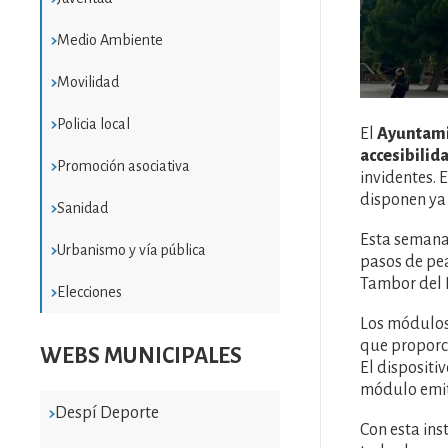
Medio Ambiente
Movilidad
Policia local
El
Ayuntami
accesibilid
Promoción asociativa
invidentes. 
disponen ya 
Sanidad
Esta semana
Urbanismo y vía pública
pasos de pea
Tambor del B
Elecciones
Los módulos
que proporc
WEBS MUNICIPALES
El dispositi
módulo emite
Despí Deporte
Con esta ins