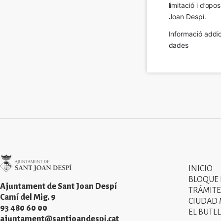
limitació i d’op
Joan Despí.
Informació addic
dades
Imatge
INICIO
Primer
BLOQUE
menú
Ajuntament de Sant Joan Despí
TRÁMITE
Camí del Mig. 9
CIUDAD
del
93 480 60 00
EL BUTLL
peu
ajuntament@santjoandespi.cat