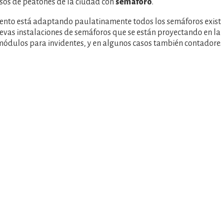
sos de peatones de la ciudad con
semáforo
.
ento está adaptando paulatinamente todos los semáforos exis
evas instalaciones de semáforos que se están proyectando en l
módulos para invidentes, y en algunos casos también contadore