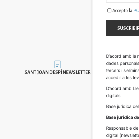
Accepto la
PO
D’acord amb la n
dades personals a
Imatge
tercers i s’elimi
SANT JOAN DESPÍ NEWSLETTER
accedir a les tev
D’acord amb Llei
digitals:
Base jurídica de
Base jurídica d
Responsable del 
digital (newslett