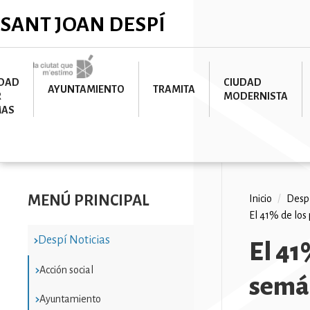
Pasar
✕
SANT JOAN DESPÍ
al
contenido
principal
Imatge
UDAD
CIUDAD
AYUNTAMIENTO
TRAMITA
R
MODERNISTA
MAS
MENÚ PRINCIPAL
Ruta
Inicio
/
Despí
El 41% de los
de
Despí Noticias
navega
El 41
Acción social
semá
Ayuntamiento