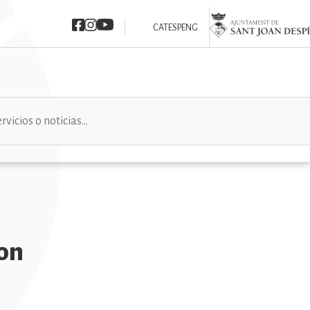
Imatge
Imatge
Imatge
Imatge
CAT
ESP
ENG
con