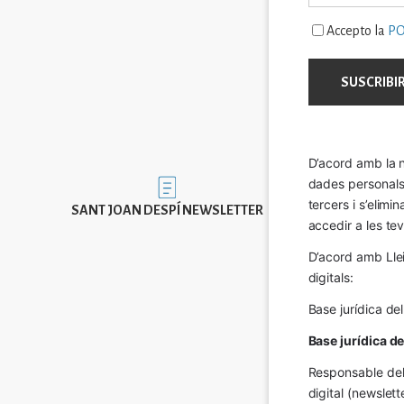
Accepto la
PO
D’acord amb la n
dades personals a
Imatge
tercers i s’elimi
SANT JOAN DESPÍ NEWSLETTER
accedir a les tev
D’acord amb Llei
digitals:
Base jurídica de
Base jurídica d
Responsable del 
digital (newslett