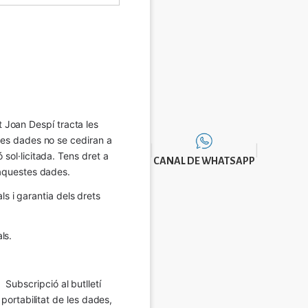
Joan Despí tracta les 
eves dades no se cediran a 
sol·licitada. Tens dret a 
CANAL DE WHATSAPP
e aquestes dades.
 i garantia dels drets 
ls.
Subscripció al butlletí 
 portabilitat de les dades, 