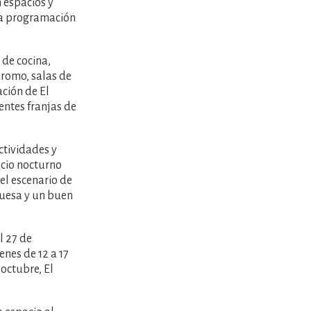
 espacios y
 la programación
de cocina,
dromo, salas de
ación de El
entes franjas de
ctividades y
ocio nocturno
el escenario de
quesa y un buen
l 27 de
enes de 12 a 17
octubre, El