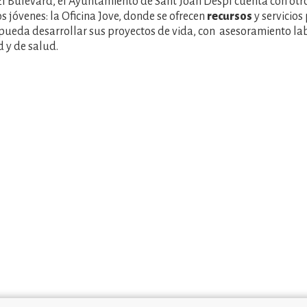
 Bulevard, el Ayuntamiento de Sant Joan Despí cuenta con otro
os jóvenes: la Oficina Jove, donde se ofrecen
recursos
y servicios
pueda desarrollar sus proyectos de vida, con asesoramiento la
 y de salud.