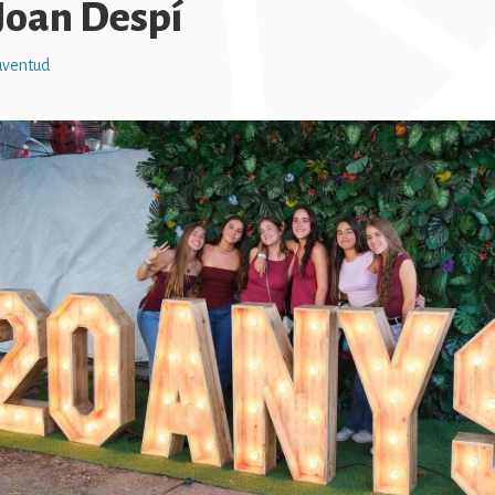
Joan Despí
uventud