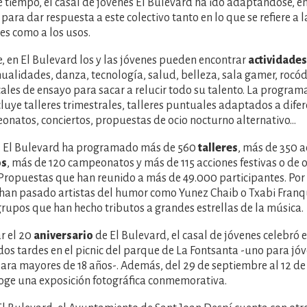
 tiempo, el casal de jóvenes El Bulevard ha ido adaptándose, en
para dar respuesta a este colectivo tanto en lo que se refiere a
es como a los usos.
 en El Bulevard los y las jóvenes pueden encontrar
actividades
alidades, danza, tecnología, salud, belleza, sala gamer, rocó
cales de ensayo para sacar a relucir todo su talento. La program
luye talleres trimestrales, talleres puntuales adaptados a difer
natos, conciertos, propuestas de ocio nocturno alternativo…
 El Bulevard ha programado más de 560
talleres
, más de 350 a
os
, más de 120 campeonatos y más de 115 acciones festivas o de 
 Propuestas que han reunido a más de 49.000 participantes. Por 
 han pasado artistas del humor como Yunez Chaib o Txabi Fran
upos que han hecho tributos a grandes estrellas de la música.
r el 20
aniversario
de El Bulevard, el casal de jóvenes celebró e
os tardes en el picnic del parque de La Fontsanta -uno para jóv
ara mayores de 18 años-. Además, del 29 de septiembre al 12 de 
oge una exposición fotográfica conmemorativa.