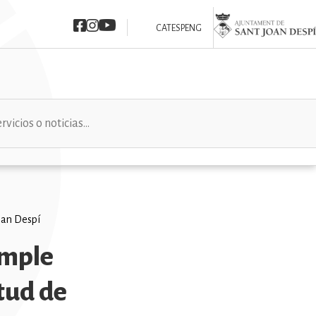
Imatge
Imatge
Imatge
Imatge
CAT
ESP
ENG
Joan Despí
umple
ntud de