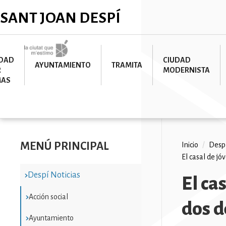
Pasar
✕
SANT JOAN DESPÍ
al
contenido
principal
Imatge
UDAD
CIUDAD
AYUNTAMIENTO
TRAMITA
R
MODERNISTA
MAS
MENÚ PRINCIPAL
Ruta
Inicio
/
Despí
El casal de jó
de
Despí Noticias
navega
El ca
Acción social
dos d
Ayuntamiento