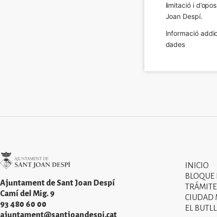
limitació i d’op
Joan Despí.
Informació addic
dades
Imatge
INICIO
Primer
BLOQUE
menú
Ajuntament de Sant Joan Despí
TRÁMITE
Camí del Mig. 9
CIUDAD
del
93 480 60 00
EL BUTLL
peu
ajuntament@santjoandespi.cat