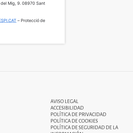
í del Mig, 9. 08970 Sant 
SPI.CAT
 – Protecció de 
AVISO LEGAL
Tercer
ACCESIBILIDAD
menú
POLÍTICA DE PRIVACIDAD
POLÍTICA DE COOKIES
del
POLÍTICA DE SEGURIDAD DE LA
peu