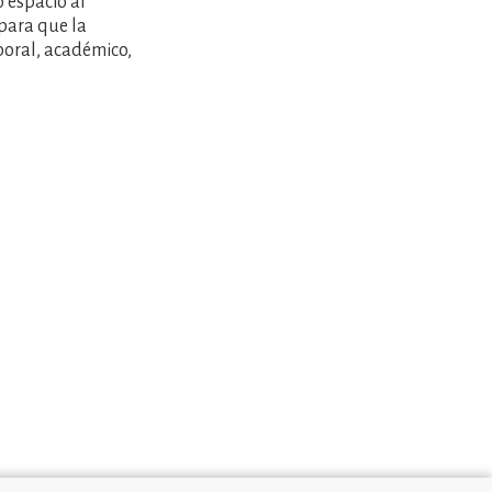
 espacio al
 para que la
boral, académico,