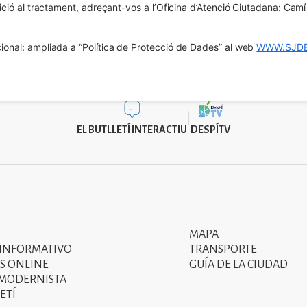
osició al tractament, adreçant-vos a l’Oficina d’Atenció Ciutadana: Cam
ional: ampliada a “Política de Protecció de Dades” al web 
WWW.SJDE
EL BUTLLETÍ INTERACTIU
DESPÍTV
MAPA
Segon
 INFORMATIVO
TRANSPORTE
menú
S ONLINE
GUÍA DE LA CIUDAD
 MODERNISTA
del
ETÍ
peu