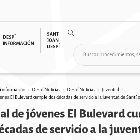
SANT
DESPÍ
JOAN
INFORMACIÓN
DESPÍ
Buscar
 información
/
Despí Noticias
/
Despí Noticias
/
Juventud
/
venes El Bulevard cumple dos décadas de servicio a la juventud de Sant 
ción
sal de jóvenes El Bulevard c
écadas de servicio a la juve