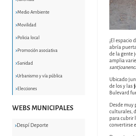
Medio Ambiente
Movilidad
Policia local
¡El espacio 
abría puert
Promoción asociativa
de la gente 
amplia varie
Sanidad
santjoanenc
Urbanismo y vía pública
Ubicado junt
de los y las
Elecciones
Bulevard fue
Desde muy p
WEBS MUNICIPALES
culturales, 
para cubrir 
convertirse 
Despí Deporte