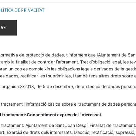
LÍTICA DE PRIVACITAT
ormativa de protecció de dades, t’informem que l’Ajuntament de Sant 
mb la finalitat de controlar l’aforament. Tret d’obligació legal, les t
naran un cop es compleixin les obligacions legals derivades de la gestió 
es dades, rectificar-les i suprimir-les, i també tens altres drets sobr
 orgànica 3/2018, de 5 de desembre, de protecció de dades personals
l tractament i informació bàsica sobre el tractament de dades persona
el tractament: Consentiment exprés de l’interessat.
tractament: Ajuntament de Sant Joan Despí. Finalitat del tractament:  
er). Exercici de drets dels interessats: D’accés, rectificació, supressió,