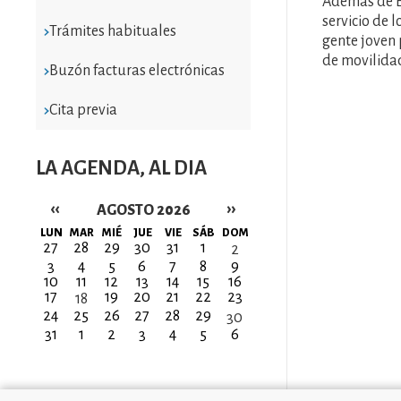
Además de El
servicio de l
Trámites habituales
gente joven 
de movilidad
Buzón facturas electrónicas
Cita previa
LA AGENDA, AL DIA
‹‹
››
AGOSTO 2026
Paginación
LUN
MAR
MIÉ
JUE
VIE
SÁB
DOM
27
28
29
30
31
1
2
3
4
5
6
7
8
9
10
11
12
13
14
15
16
17
19
20
21
22
23
18
24
25
26
27
28
29
30
31
1
2
3
4
5
6