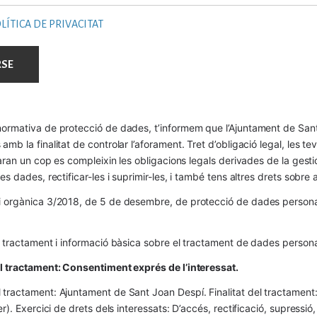
LÍTICA DE PRIVACITAT
ormativa de protecció de dades, t’informem que l’Ajuntament de Sant 
mb la finalitat de controlar l’aforament. Tret d’obligació legal, les t
naran un cop es compleixin les obligacions legals derivades de la gestió 
es dades, rectificar-les i suprimir-les, i també tens altres drets sobr
 orgànica 3/2018, de 5 de desembre, de protecció de dades personals
l tractament i informació bàsica sobre el tractament de dades persona
el tractament: Consentiment exprés de l’interessat.
tractament: Ajuntament de Sant Joan Despí. Finalitat del tractament:  
er). Exercici de drets dels interessats: D’accés, rectificació, supressió,