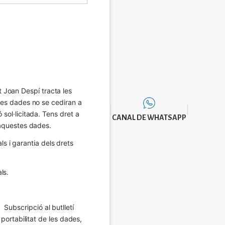
Joan Despí tracta les 
eves dades no se cediran a 
sol·licitada. Tens dret a 
CANAL DE WHATSAPP
e aquestes dades.
 i garantia dels drets 
ls.
Subscripció al butlletí 
 portabilitat de les dades, 