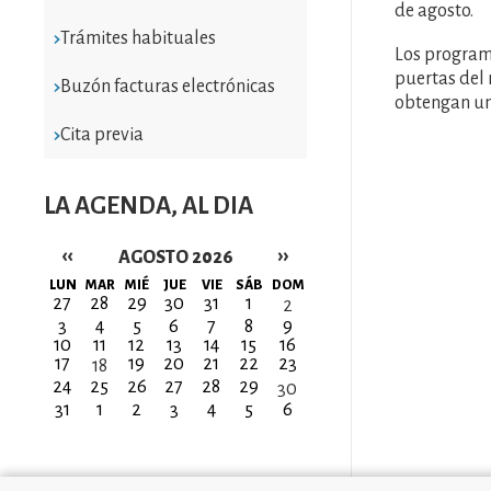
de agosto.
Trámites habituales
Los progra
puertas del 
Buzón facturas electrónicas
obtengan un
Cita previa
LA AGENDA, AL DIA
‹‹
››
AGOSTO 2026
Paginación
LUN
MAR
MIÉ
JUE
VIE
SÁB
DOM
27
28
29
30
31
1
2
3
4
5
6
7
8
9
10
11
12
13
14
15
16
17
19
20
21
22
23
18
24
25
26
27
28
29
30
31
1
2
3
4
5
6