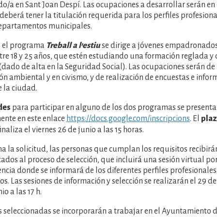
a en Sant Joan Despí. Las ocupaciones a desarrollar serán en 
 deberá tener la titulación requerida para los perfiles profesiona
departamentos municipales.
, el programa
Treball a l'estiu
se dirige a jóvenes empadronados
tre 18 y 25 años, que estén estudiando una formación reglada y
dado de alta en la Seguridad Social). Las ocupaciones serán de
ión ambiental y en civismo, y de realización de encuestas e infor
 la ciudad.
des
para participar en alguno de los dos programas se present
ente en este enlace
https://docs.google.com/inscripcions
. El
pla
finaliza el viernes 26 de junio a las 15 horas.
a la solicitud, las personas que cumplan los requisitos recibirán
tados al proceso de selección, que incluirá una sesión virtual po
ncia donde se informará de los diferentes perfiles profesionale
os. Las sesiones de información y selección se realizarán el 29 de 
io a las 17 h.
 seleccionadas se incorporarán a trabajar en el Ayuntamiento del