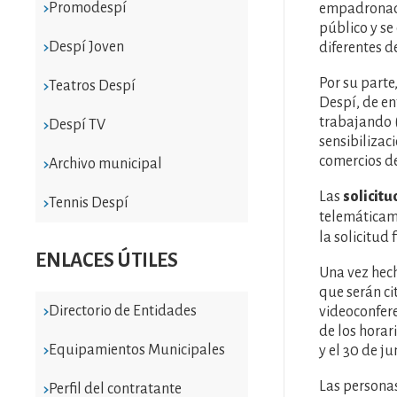
Promodespí
empadronado/
público y se
Despí Joven
diferentes 
Por su parte
Teatros Despí
Despí, de en
trabajando (
Despí TV
sensibilizac
comercios de
Archivo municipal
Las
solicitu
Tennis Despí
telemáticam
la solicitud 
ENLACES ÚTILES
Una vez hech
que serán ci
Directorio de Entidades
videoconfere
de los horari
Equipamientos Municipales
y el 30 de jun
Las personas
Perfil del contratante