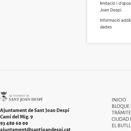
limitació i d’op
Joan Despí.
Informació addic
dades
Imatge
INICIO
Primer
BLOQUE
menú
Ajuntament de Sant Joan Despí
TRÁMITE
Camí del Mig. 9
CIUDAD
del
93 480 60 00
EL BUTLL
peu
ajuntament@santjoandespi.cat