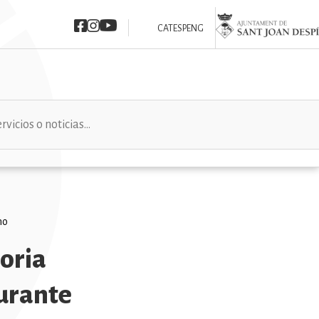
Imatge
Imatge
Imatge
Imatge
CAT
ESP
ENG
no
oria
durante