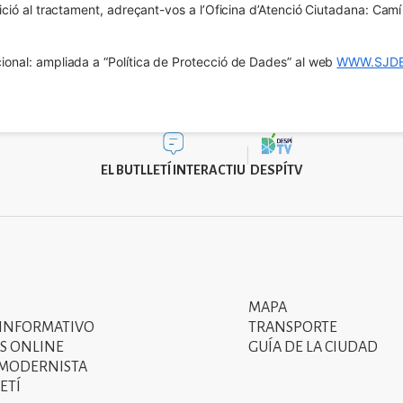
osició al tractament, adreçant-vos a l’Oficina d’Atenció Ciutadana: Cam
ional: ampliada a “Política de Protecció de Dades” al web 
WWW.SJDE
EL BUTLLETÍ INTERACTIU
DESPÍTV
MAPA
Segon
 INFORMATIVO
TRANSPORTE
menú
S ONLINE
GUÍA DE LA CIUDAD
 MODERNISTA
del
ETÍ
peu