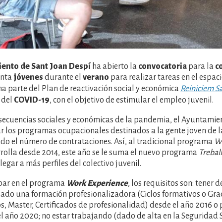
ento de Sant Joan Despí
ha abierto la
convocatoria
para la
c
enta
jóvenes
durante el
verano
para realizar tareas en el espaci
 parte del Plan de reactivación social y económica
Reiniciem S
s del
COVID-19
, con el objetivo de estimular el empleo juvenil.
nsecuencias sociales y económicas de la pandemia, el Ayuntami
r los programas ocupacionales destinados a la gente joven de l
o el número de contrataciones. Así, al tradicional programa
Wo
rolla desde 2014, este año se le suma el nuevo programa
Treball
legar a más perfiles del colectivo juvenil.
ipar en el programa
Work Experience
, los requisitos son: tener d
zado una formación profesionalizadora (Ciclos formativos o Gr
os, Master, Certificados de profesionalidad) desde el año 2016 o
 el año 2020; no estar trabajando (dado de alta en la Seguridad S