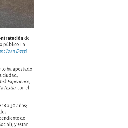
ontratación
de
o público. La
ant Joan Desp
í
ento ha apostado
a ciudad,
rk Experience
,
 a l'estiu
, con el
e 18 a 30 años;
ados
 pendiente de
ocial), y estar