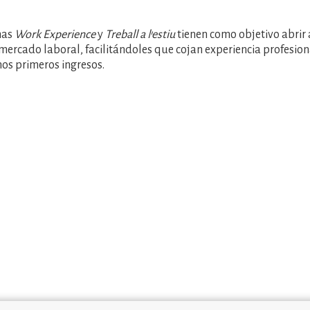
mas
Work Experience
y
Treball a l'estiu
tienen como objetivo abrir a
mercado laboral, facilitándoles que cojan experiencia profesion
os primeros ingresos.