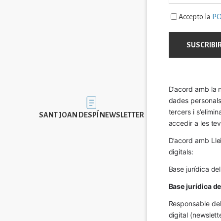
Accepto la
PO
D’acord amb la n
dades personals a
Imatge
tercers i s’elimi
SANT JOAN DESPÍ NEWSLETTER
accedir a les tev
D’acord amb Llei
digitals:
Base jurídica de
Base jurídica d
Responsable del 
digital (newslett