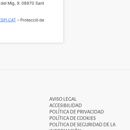
í del Mig, 9. 08970 Sant 
SPI.CAT
 – Protecció de 
AVISO LEGAL
Tercer
ACCESIBILIDAD
menú
POLÍTICA DE PRIVACIDAD
POLÍTICA DE COOKIES
del
POLÍTICA DE SEGURIDAD DE LA
peu