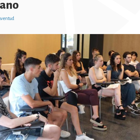
rano
uventud