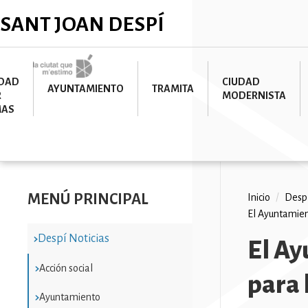
Pasar
✕
SANT JOAN DESPÍ
al
contenido
principal
Imatge
UDAD
CIUDAD
AYUNTAMIENTO
TRAMITA
R
MODERNISTA
MAS
MENÚ PRINCIPAL
Ruta
Inicio
/
Despí
El Ayuntamien
de
Despí Noticias
navega
El Ay
Acción social
para 
Ayuntamiento