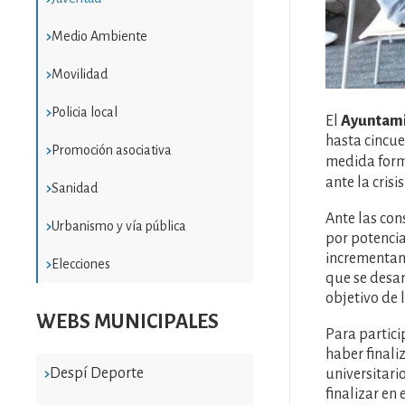
Medio Ambiente
Movilidad
Policia local
El
Ayuntami
hasta cincu
Promoción asociativa
medida forma
ante la crisi
Sanidad
Ante las co
Urbanismo y vía pública
por potencia
incrementand
Elecciones
que se desar
objetivo de l
WEBS MUNICIPALES
Para partic
haber finali
Despí Deporte
universitari
finalizar en