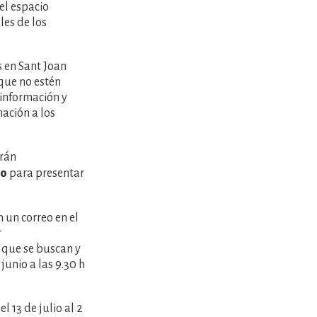
el espacio
les de los
 en Sant Joan
 que no estén
 información y
mación a los
arán
zo
para presentar
 un correo en el
r
s que se buscan y
junio a las 9.30 h
 13 de julio al 2