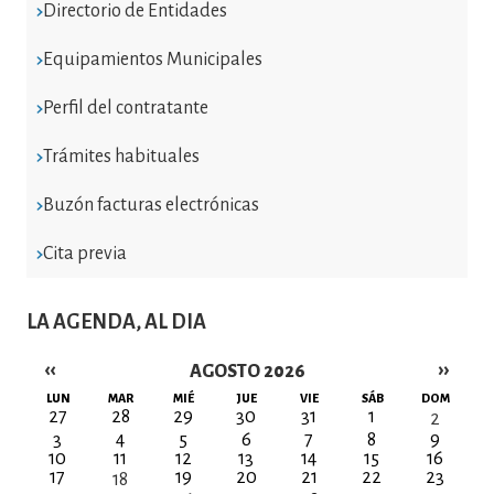
Directorio de Entidades
Equipamientos Municipales
Perfil del contratante
Trámites habituales
Buzón facturas electrónicas
Cita previa
LA AGENDA, AL DIA
‹‹
››
AGOSTO 2026
Paginación
LUN
MAR
MIÉ
JUE
VIE
SÁB
DOM
27
28
29
30
31
1
2
3
4
5
6
7
8
9
10
11
12
13
14
15
16
17
19
20
21
22
23
18