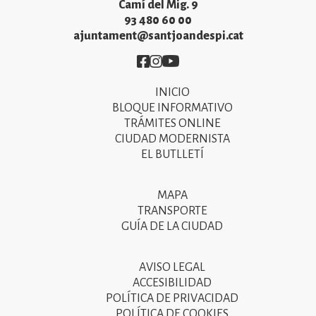
Camí del Mig. 9
93 480 60 00
ajuntament@santjoandespi.cat
Imatge
Imatge
Imatge
INICIO
Primer
BLOQUE INFORMATIVO
menú
TRÁMITES ONLINE
CIUDAD MODERNISTA
del
EL BUTLLETÍ
peu
de
MAPA
Segon
pàgina
TRANSPORTE
menú
GUÍA DE LA CIUDAD
2025
del
peu
AVISO LEGAL
Tercer
ACCESIBILIDAD
de
menú
POLÍTICA DE PRIVACIDAD
pàgina
POLÍTICA DE COOKIES