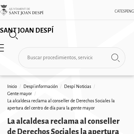
Pasar
✕
Imatge
al
CAT
ESP
ENG
contenido
principal
SANT JOAN DESPÍ
Buscar
Ruta
Inicio
/
Despí información
/
Despí Noticias
/
Gente mayor
/
de
La alcaldesa reclama al conseller de Derechos Sociales la
navegación
apertura del centro de día para la gente mayor
La alcaldesa reclama al conseller
de Derechos Sociales la apertura