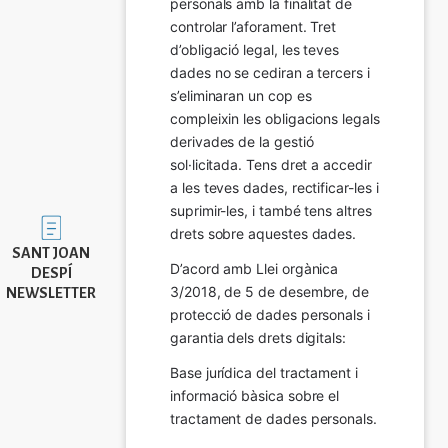
personals amb la finalitat de 
controlar l’aforament. Tret 
d’obligació legal, les teves 
dades no se cediran a tercers i 
s’eliminaran un cop es 
compleixin les obligacions legals 
derivades de la gestió 
sol·licitada. Tens dret a accedir 
a les teves dades, rectificar-les i 
suprimir-les, i també tens altres 
Imatge
drets sobre aquestes dades.
SANT JOAN
D’acord amb Llei orgànica 
DESPÍ
3/2018, de 5 de desembre, de 
NEWSLETTER
protecció de dades personals i 
garantia dels drets digitals:
Base jurídica del tractament i 
informació bàsica sobre el 
tractament de dades personals.