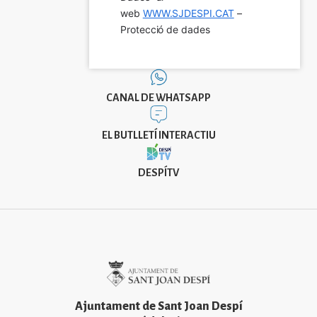
web 
WWW.SJDESPI.CAT
 – 
Protecció de dades
CANAL DE WHATSAPP
EL BUTLLETÍ INTERACTIU
DESPÍTV
Imatge
Ajuntament de Sant Joan Despí