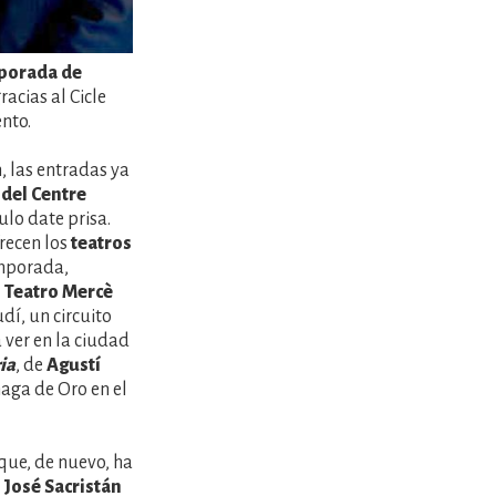
mporada de
racias al Cicle
nto.
, las entradas ya
 del Centre
ulo date prisa.
recen los
teatros
emporada,
l Teatro Mercè
dí, un circuito
 ver en la ciudad
ria
, de
Agustí
naga de Oro en el
que, de nuevo, ha
o
José Sacristán