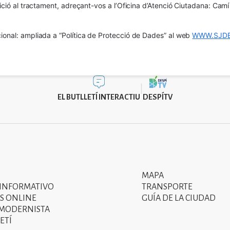
osició al tractament, adreçant-vos a l’Oficina d’Atenció Ciutadana: Cam
ional: ampliada a “Política de Protecció de Dades” al web 
WWW.SJDE
EL BUTLLETÍ INTERACTIU
DESPÍTV
MAPA
Segon
 INFORMATIVO
TRANSPORTE
menú
S ONLINE
GUÍA DE LA CIUDAD
 MODERNISTA
del
ETÍ
peu