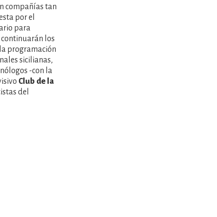
on compañías tan
esta por el
ario para
 continuarán los
 la programación
nales sicilianas,
onólogos -con la
visivo
Club de la
istas del