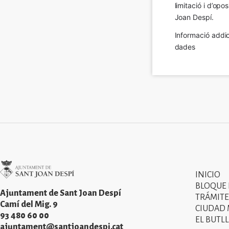
limitació i d’op
Joan Despí.
Informació addic
dades
Imatge
INICIO
Primer
BLOQUE
menú
Ajuntament de Sant Joan Despí
TRÁMITE
Camí del Mig. 9
CIUDAD
del
93 480 60 00
EL BUTLL
peu
ajuntament@santjoandespi.cat