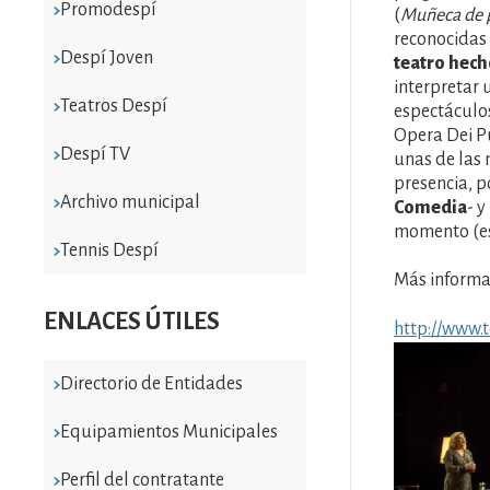
Promodespí
(
Muñeca de 
reconocidas 
Despí Joven
teatro hech
interpretar 
Teatros Despí
espectáculo
Opera Dei Pu
Despí TV
unas de las m
presencia, p
Archivo municipal
Comedia
- 
momento (es 
Tennis Despí
Más informac
ENLACES ÚTILES
http://www.t
Imatge
Directorio de Entidades
Equipamientos Municipales
Perfil del contratante