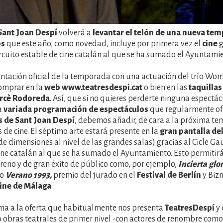
Sant Joan Despí
volverá a
levantar el telón de una nueva te
os
que este año, como novedad, incluye por primera vez el
cine
g
rcuito estable de cine catalán al que se ha sumado el Ayuntamie
entación oficial de la temporada con una actuación del trío Wom
omprar en la
web www.teatresdespi.cat
o bien en las
taquillas
ercè Rodoreda
. Así, que si no quieres perderte ninguna espectác
la
variada programación de espectáculos
que regularmente of
 de Sant Joan Despí
, debemos añadir, de cara a la próxima t
 de cine. El séptimo arte estará presente en la
gran pantalla de
de dimensiones al nivel de las grandes salas) gracias al Cicle Gau
ine catalán al que se ha sumado el Ayuntamiento. Esto permitirá
treno y de gran éxito de público como, por ejemplo,
Incierta glo
 o
Verano 1993,
premio del jurado en el
Festival de Berlín
y Biz
cine de Málaga
.
uma a la oferta que habitualmente nos presenta
TeatresDespí
y 
obras teatrales de primer nivel -con actores de renombre com