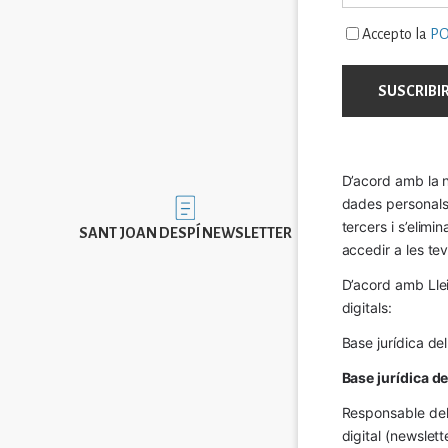
Accepto la
PO
D’acord amb la n
dades personals a
Imatge
tercers i s’elimi
SANT JOAN DESPÍ NEWSLETTER
accedir a les tev
D’acord amb Llei
digitals:
Base jurídica de
Base jurídica d
Responsable del 
digital (newslett