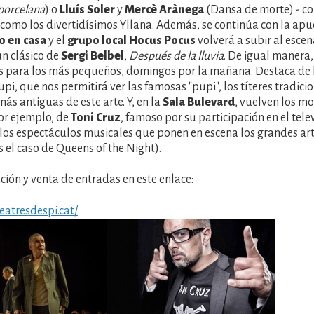
porcelana
) o
Lluís Soler
y
Mercè Arànega
(Dansa de morte) - c
como los divertidísimos Yllana. Además, se continúa con la apu
o en casa
y el
grupo local Hocus Pocus
volverá a subir al escen
un clásico de
Sergi Belbel
,
Después de la lluvia
. De igual manera,
s para los más pequeños, domingos por la mañana. Destaca de
pi, que nos permitirá ver las famosas "pupi", los títeres tradicio
ás antiguas de este arte. Y, en la
Sala Bulevard
, vuelven los m
or ejemplo, de
Toni Cruz
, famoso por su participación en el tele
y los espectáculos musicales que ponen en escena los grandes art
el caso de Queens of the Night).
ión y venta de entradas en este enlace:
eatresdespi.cat/
Imatge