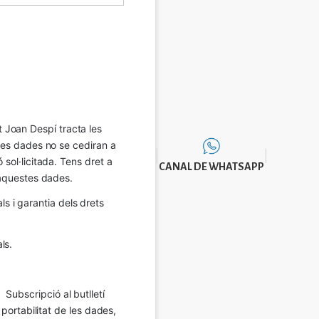
Joan Despí tracta les 
eves dades no se cediran a 
sol·licitada. Tens dret a 
CANAL DE WHATSAPP
e aquestes dades.
 i garantia dels drets 
ls.
Subscripció al butlletí 
 portabilitat de les dades, 