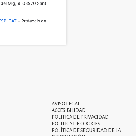
í del Mig, 9. 08970 Sant 
SPI.CAT
 – Protecció de 
AVISO LEGAL
Tercer
ACCESIBILIDAD
menú
POLÍTICA DE PRIVACIDAD
POLÍTICA DE COOKIES
del
POLÍTICA DE SEGURIDAD DE LA
peu