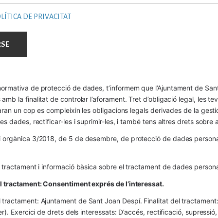
LÍTICA DE PRIVACITAT
ormativa de protecció de dades, t’informem que l’Ajuntament de Sant 
mb la finalitat de controlar l’aforament. Tret d’obligació legal, les t
naran un cop es compleixin les obligacions legals derivades de la gestió 
es dades, rectificar-les i suprimir-les, i també tens altres drets sobr
 orgànica 3/2018, de 5 de desembre, de protecció de dades personals
l tractament i informació bàsica sobre el tractament de dades persona
el tractament: Consentiment exprés de l’interessat.
tractament: Ajuntament de Sant Joan Despí. Finalitat del tractament:  
er). Exercici de drets dels interessats: D’accés, rectificació, supressió,