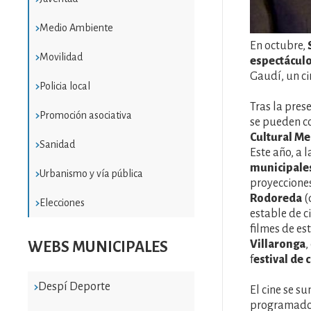
Medio Ambiente
En octubre,
Movilidad
espectácul
Gaudí, un ci
Policia local
Tras la pres
Promoción asociativa
se pueden c
Cultural M
Sanidad
Este año, a 
municipales
Urbanismo y vía pública
proyecciones
Rodoreda
(
Elecciones
estable de c
filmes de es
Villaronga
,
WEBS MUNICIPALES
f
estival de 
Despí Deporte
El cine se s
programado 