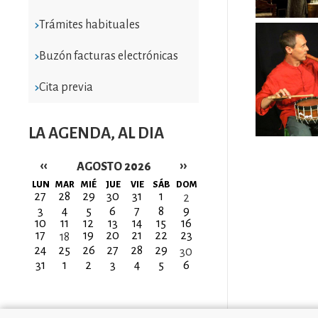
Trámites habituales
Imatge
Buzón facturas electrónicas
Cita previa
LA AGENDA, AL DIA
‹‹
››
AGOSTO 2026
Paginación
LUN
MAR
MIÉ
JUE
VIE
SÁB
DOM
27
28
29
30
31
1
2
3
4
5
6
7
8
9
10
11
12
13
14
15
16
17
19
20
21
22
23
18
24
25
26
27
28
29
30
31
1
2
3
4
5
6