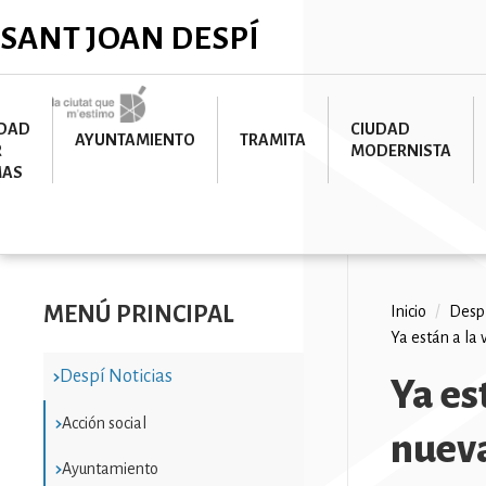
Pasar
✕
SANT JOAN DESPÍ
al
contenido
principal
Imatge
UDAD
CIUDAD
AYUNTAMIENTO
TRAMITA
R
MODERNISTA
MAS
MENÚ PRINCIPAL
Ruta
Inicio
/
Despí
Ya están a la
de
Despí Noticias
navega
Ya es
Acción social
nueva
Ayuntamiento