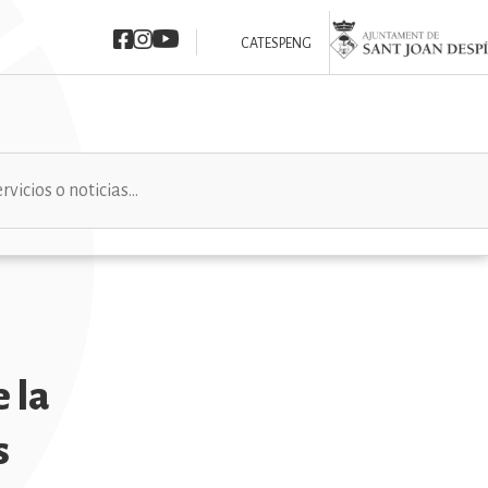
Imatge
Imatge
Imatge
Imatge
CAT
ESP
ENG
e la
s