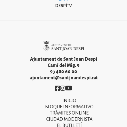
DESPÍTV
Imatge
Ajuntament de Sant Joan Despí
Camí del Mig. 9
93 480 60 00
ajuntament@santjoandespi.cat
Imatge
Imatge
Imatge
INICIO
Primer
BLOQUE INFORMATIVO
menú
TRÁMITES ONLINE
CIUDAD MODERNISTA
del
EL BUTLLETÍ