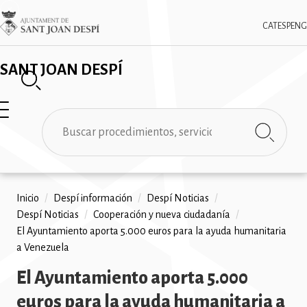
Pasar
✕
Imatge
al
CAT
ESP
ENG
contenido
principal
SANT JOAN DESPÍ
Buscar
Ruta
Inicio
/
Despí información
/
Despí Noticias
/
Despí Noticias
/
Cooperación y nueva ciudadanía
/
de
El Ayuntamiento aporta 5.000 euros para la ayuda humanitaria
navegación
a Venezuela
El Ayuntamiento aporta 5.000
euros para la ayuda humanitaria a