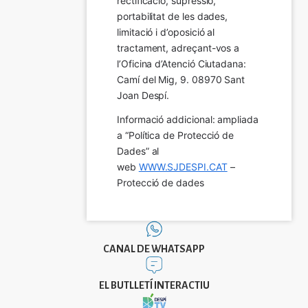
rectificació, supressió, 
portabilitat de les dades, 
limitació i d’oposició al 
tractament, adreçant-vos a 
l’Oficina d’Atenció Ciutadana: 
Camí del Mig, 9. 08970 Sant 
Joan Despí.
Informació addicional: ampliada 
a “Política de Protecció de 
Dades” al 
web 
WWW.SJDESPI.CAT
 – 
Protecció de dades
CANAL DE WHATSAPP
EL BUTLLETÍ INTERACTIU