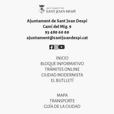
Imatge
Ajuntament de Sant Joan Despí
Camí del Mig. 9
93 480 60 00
ajuntament@santjoandespi.cat
Imatge
Imatge
Imatge
INICIO
Primer
BLOQUE INFORMATIVO
menú
TRÁMITES ONLINE
CIUDAD MODERNISTA
del
EL BUTLLETÍ
peu
de
MAPA
Segon
pàgina
TRANSPORTE
menú
GUÍA DE LA CIUDAD
2025
del