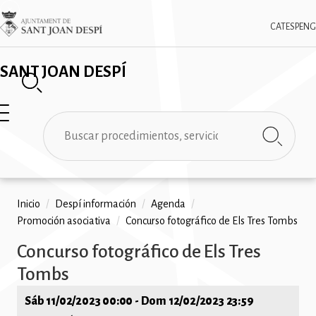
Pasar
✕
Imatge
al
CAT
ESP
ENG
contenido
principal
SANT JOAN DESPÍ
Buscar
Ruta
Inicio
/
Despí información
/
Agenda
/
Promoción asociativa
/
Concurso fotográfico de Els Tres Tombs
de
Concurso fotográfico de Els Tres
navegación
Tombs
Sáb 11/02/2023 00:00
-
Dom 12/02/2023 23:59