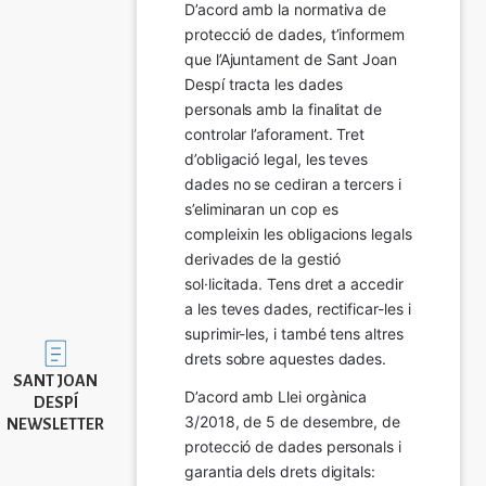
D’acord amb la normativa de 
protecció de dades, t’informem 
que l’Ajuntament de Sant Joan 
Despí tracta les dades 
personals amb la finalitat de 
controlar l’aforament. Tret 
d’obligació legal, les teves 
dades no se cediran a tercers i 
s’eliminaran un cop es 
compleixin les obligacions legals 
derivades de la gestió 
sol·licitada. Tens dret a accedir 
a les teves dades, rectificar-les i 
suprimir-les, i també tens altres 
Imatge
drets sobre aquestes dades.
SANT JOAN
D’acord amb Llei orgànica 
DESPÍ
3/2018, de 5 de desembre, de 
NEWSLETTER
protecció de dades personals i 
garantia dels drets digitals: