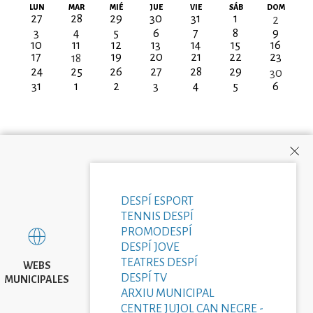
Paginación
LUN
MAR
MIÉ
JUE
VIE
SÁB
DOM
27
28
29
30
31
1
2
3
4
5
6
7
8
9
10
11
12
13
14
15
16
17
19
20
21
22
23
18
24
25
26
27
28
29
30
31
1
2
3
4
5
6
DESPÍ ESPORT
TENNIS DESPÍ
PROMODESPÍ
DESPÍ JOVE
TEATRES DESPÍ
WEBS
DESPÍ TV
MUNICIPALES
ARXIU MUNICIPAL
CENTRE JUJOL CAN NEGRE -