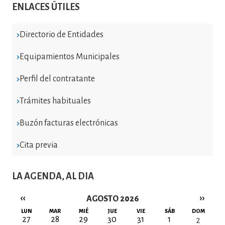
ENLACES ÚTILES
Directorio de Entidades
Equipamientos Municipales
Perfil del contratante
Trámites habituales
Buzón facturas electrónicas
Cita previa
LA AGENDA, AL DIA
‹‹
››
AGOSTO 2026
Paginación
LUN
MAR
MIÉ
JUE
VIE
SÁB
DOM
27
28
29
30
31
1
2