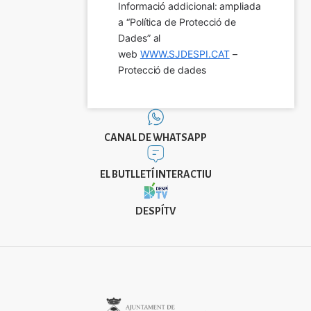
Informació addicional: ampliada 
a “Política de Protecció de 
Dades” al 
web 
WWW.SJDESPI.CAT
 – 
Protecció de dades
CANAL DE WHATSAPP
EL BUTLLETÍ INTERACTIU
DESPÍTV
Imatge