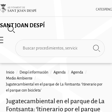
Pasar
✕
Imatge
al
CAT
ESP
ENG
contenido
principal
SANT JOAN DESPÍ
Buscar
Ruta
Inicio
/
Despí información
/
Agenda
/
Agenda
/
Medio Ambiente
/
de
Jugatecambiental en el parque de La Fontsanta: 'Itinerario por
navegación
el parque con bicicleta'
Jugatecambiental en el parque de La
Fontsanta: 'Itinerario por el parque