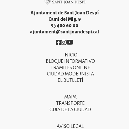
Ajuntament de Sant Joan Despí
Camí del Mig. 9
93 480 60 00
ajuntament@santjoandespi.cat
Imatge
Imatge
Imatge
INICIO
Primer
BLOQUE INFORMATIVO
menú
TRÁMITES ONLINE
CIUDAD MODERNISTA
del
EL BUTLLETÍ
peu
de
MAPA
Segon
pàgina
TRANSPORTE
menú
GUÍA DE LA CIUDAD
2025
del
peu
AVISO LEGAL
Tercer