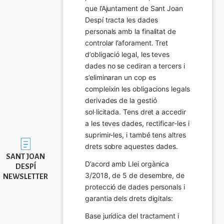
que l’Ajuntament de Sant Joan 
Despí tracta les dades 
personals amb la finalitat de 
controlar l’aforament. Tret 
d’obligació legal, les teves 
dades no se cediran a tercers i 
s’eliminaran un cop es 
compleixin les obligacions legals 
derivades de la gestió 
sol·licitada. Tens dret a accedir 
a les teves dades, rectificar-les i 
suprimir-les, i també tens altres 
Imatge
drets sobre aquestes dades.
SANT JOAN
D’acord amb Llei orgànica 
DESPÍ
3/2018, de 5 de desembre, de 
NEWSLETTER
protecció de dades personals i 
garantia dels drets digitals:
Base jurídica del tractament i 