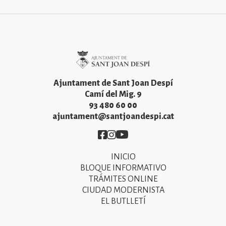
Imatge
Ajuntament de Sant Joan Despí
Camí del Mig. 9
93 480 60 00
ajuntament@santjoandespi.cat
Imatge
Imatge
Imatge
INICIO
Primer
BLOQUE INFORMATIVO
menú
TRÁMITES ONLINE
CIUDAD MODERNISTA
del
EL BUTLLETÍ
peu