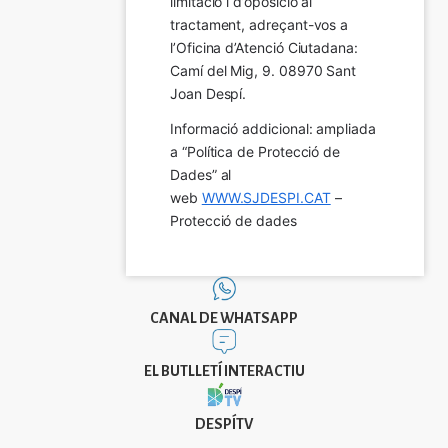
limitació i d’oposició al 
tractament, adreçant-vos a 
l’Oficina d’Atenció Ciutadana: 
Camí del Mig, 9. 08970 Sant 
Joan Despí.
Informació addicional: ampliada 
a “Política de Protecció de 
Dades” al 
web 
WWW.SJDESPI.CAT
 – 
Protecció de dades
CANAL DE WHATSAPP
EL BUTLLETÍ INTERACTIU
DESPÍTV