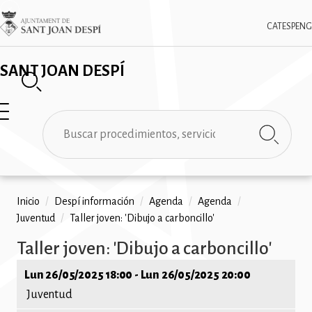
Pasar
✕
Imatge
al
CAT
ESP
ENG
contenido
principal
SANT JOAN DESPÍ
Buscar
Ruta
Inicio
/
Despí información
/
Agenda
/
Agenda
/
Juventud
/
Taller joven: 'Dibujo a carboncillo'
de
Taller joven: 'Dibujo a carboncillo'
navegación
Lun 26/05/2025 18:00
-
Lun 26/05/2025 20:00
Juventud