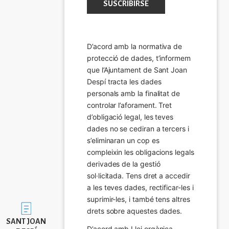
D’acord amb la normativa de 
protecció de dades, t’informem 
que l’Ajuntament de Sant Joan 
Despí tracta les dades 
personals amb la finalitat de 
controlar l’aforament. Tret 
d’obligació legal, les teves 
dades no se cediran a tercers i 
s’eliminaran un cop es 
compleixin les obligacions legals 
derivades de la gestió 
sol·licitada. Tens dret a accedir 
a les teves dades, rectificar-les i 
suprimir-les, i també tens altres 
Imatge
drets sobre aquestes dades.
SANT JOAN
D’acord amb Llei orgànica 