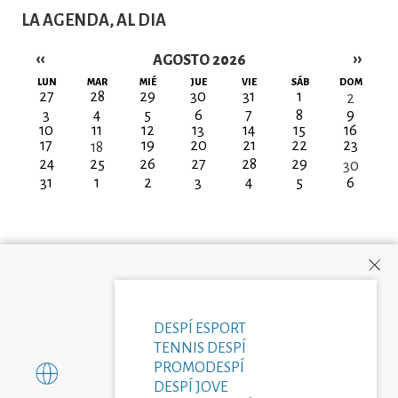
LA AGENDA, AL DIA
‹‹
››
AGOSTO 2026
Paginación
LUN
MAR
MIÉ
JUE
VIE
SÁB
DOM
27
28
29
30
31
1
2
3
4
5
6
7
8
9
10
11
12
13
14
15
16
17
19
20
21
22
23
18
24
25
26
27
28
29
30
31
1
2
3
4
5
6
DESPÍ ESPORT
TENNIS DESPÍ
PROMODESPÍ
DESPÍ JOVE