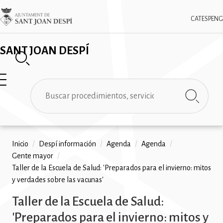
Pasar
✕
Imatge
al
CAT
ESP
ENG
contenido
principal
SANT JOAN DESPÍ
Buscar
Ruta
Inicio
/
Despí información
/
Agenda
/
Agenda
/
Gente mayor
/
de
Taller de la Escuela de Salud: 'Preparados para el invierno: mitos
navegación
y verdades sobre las vacunas'
Taller de la Escuela de Salud:
'Preparados para el invierno: mitos y