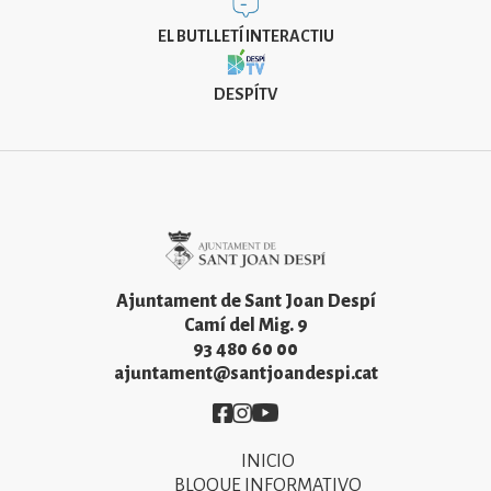
EL BUTLLETÍ INTERACTIU
DESPÍTV
Imatge
Ajuntament de Sant Joan Despí
Camí del Mig. 9
93 480 60 00
ajuntament@santjoandespi.cat
Imatge
Imatge
Imatge
INICIO
Primer
BLOQUE INFORMATIVO