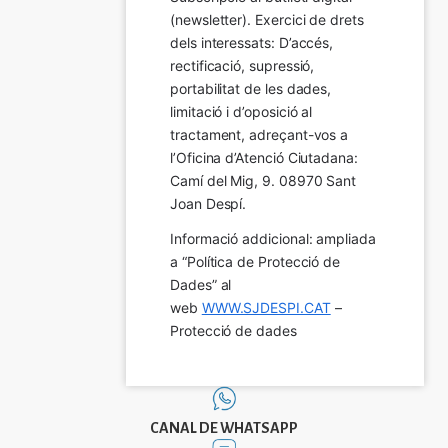
(newsletter). Exercici de drets 
dels interessats: D’accés, 
rectificació, supressió, 
portabilitat de les dades, 
limitació i d’oposició al 
tractament, adreçant-vos a 
l’Oficina d’Atenció Ciutadana: 
Camí del Mig, 9. 08970 Sant 
Joan Despí.
Informació addicional: ampliada 
a “Política de Protecció de 
Dades” al 
web 
WWW.SJDESPI.CAT
 – 
Protecció de dades
CANAL DE WHATSAPP