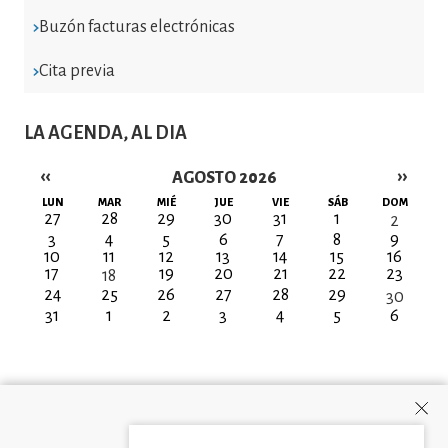
Buzón facturas electrónicas
Cita previa
LA AGENDA, AL DIA
‹‹
››
AGOSTO 2026
Paginación
LUN
MAR
MIÉ
JUE
VIE
SÁB
DOM
27
28
29
30
31
1
2
3
4
5
6
7
8
9
10
11
12
13
14
15
16
17
19
20
21
22
23
18
24
25
26
27
28
29
30
31
1
2
3
4
5
6