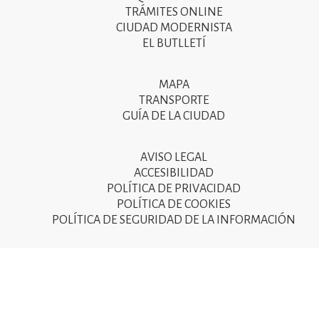
menú
TRÁMITES ONLINE
CIUDAD MODERNISTA
del
EL BUTLLETÍ
peu
de
MAPA
Segon
pàgina
TRANSPORTE
menú
GUÍA DE LA CIUDAD
2025
del
peu
AVISO LEGAL
Tercer
ACCESIBILIDAD
de
menú
POLÍTICA DE PRIVACIDAD
pàgina
POLÍTICA DE COOKIES
del
POLÍTICA DE SEGURIDAD DE LA INFORMACIÓN
2025
peu
de
pàgina
2025
© Ajuntament de Sant Joan Despí 2015 - Camí del Mig, 9