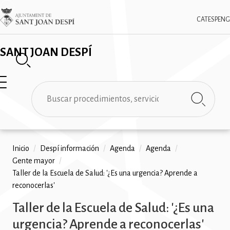
Pasar
✕
Imatge
al
CAT
ESP
ENG
contenido
principal
SANT JOAN DESPÍ
Buscar
Ruta
Inicio
/
Despí información
/
Agenda
/
Agenda
/
Gente mayor
/
de
Taller de la Escuela de Salud: '¿Es una urgencia? Aprende a
navegación
reconocerlas'
Taller de la Escuela de Salud: '¿Es una
urgencia? Aprende a reconocerlas'