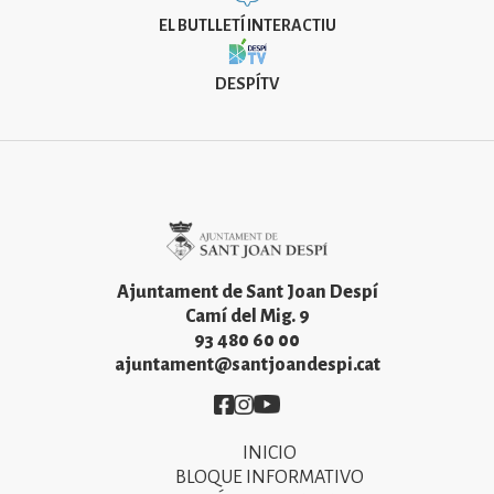
EL BUTLLETÍ INTERACTIU
DESPÍTV
Imatge
Ajuntament de Sant Joan Despí
Camí del Mig. 9
93 480 60 00
ajuntament@santjoandespi.cat
Imatge
Imatge
Imatge
INICIO
Primer
BLOQUE INFORMATIVO