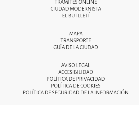
menú
TRÁMITES ONLINE
CIUDAD MODERNISTA
del
EL BUTLLETÍ
peu
de
MAPA
Segon
pàgina
TRANSPORTE
menú
GUÍA DE LA CIUDAD
2025
del
peu
AVISO LEGAL
Tercer
ACCESIBILIDAD
de
menú
POLÍTICA DE PRIVACIDAD
pàgina
POLÍTICA DE COOKIES
del
POLÍTICA DE SEGURIDAD DE LA INFORMACIÓN
2025
peu
de
pàgina
2025
© Ajuntament de Sant Joan Despí 2015 - Camí del Mig, 9