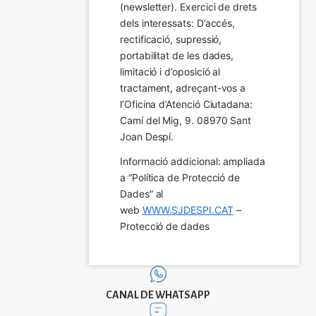
(newsletter). Exercici de drets 
dels interessats: D’accés, 
rectificació, supressió, 
portabilitat de les dades, 
limitació i d’oposició al 
tractament, adreçant-vos a 
l’Oficina d’Atenció Ciutadana: 
Camí del Mig, 9. 08970 Sant 
Joan Despí.
Informació addicional: ampliada 
a “Política de Protecció de 
Dades” al 
web 
WWW.SJDESPI.CAT
 – 
Protecció de dades
CANAL DE WHATSAPP