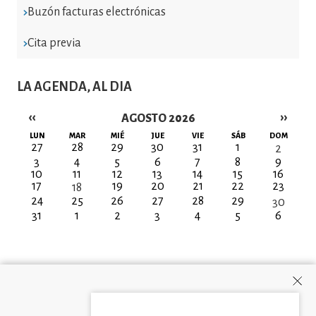
Buzón facturas electrónicas
Cita previa
LA AGENDA, AL DIA
‹‹
››
AGOSTO 2026
Paginación
LUN
MAR
MIÉ
JUE
VIE
SÁB
DOM
27
28
29
30
31
1
2
3
4
5
6
7
8
9
10
11
12
13
14
15
16
17
19
20
21
22
23
18
24
25
26
27
28
29
30
31
1
2
3
4
5
6