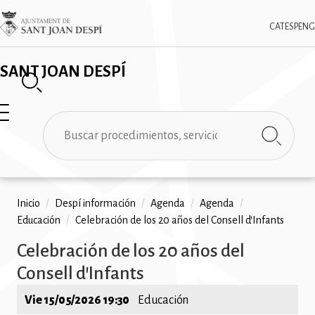
Pasar
✕
Imatge
al
CAT
ESP
ENG
contenido
principal
SANT JOAN DESPÍ
Buscar
Ruta
Inicio
/
Despí información
/
Agenda
/
Agenda
/
Educación
/
Celebración de los 20 años del Consell d'Infants
de
Celebración de los 20 años del
navegación
Consell d'Infants
Vie 15/05/2026 19:30
Educación