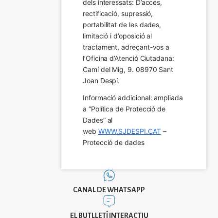
dels interessats: D’accés, 
rectificació, supressió, 
portabilitat de les dades, 
limitació i d’oposició al 
tractament, adreçant-vos a 
l’Oficina d’Atenció Ciutadana: 
Camí del Mig, 9. 08970 Sant 
Joan Despí.
Informació addicional: ampliada 
a “Política de Protecció de 
Dades” al 
web 
WWW.SJDESPI.CAT
 – 
Protecció de dades
CANAL DE WHATSAPP
EL BUTLLETÍ INTERACTIU