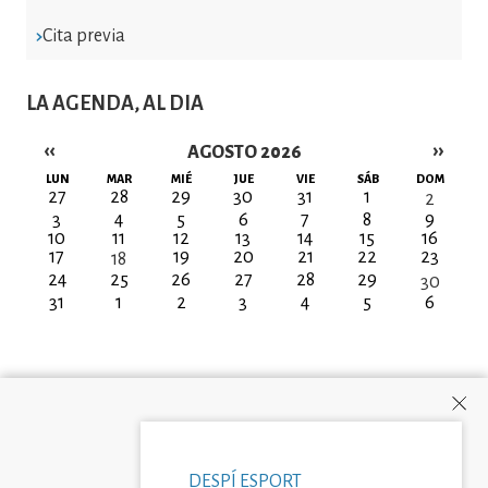
Cita previa
LA AGENDA, AL DIA
‹‹
››
AGOSTO 2026
Paginación
LUN
MAR
MIÉ
JUE
VIE
SÁB
DOM
27
28
29
30
31
1
2
3
4
5
6
7
8
9
10
11
12
13
14
15
16
17
19
20
21
22
23
18
24
25
26
27
28
29
30
31
1
2
3
4
5
6
DESPÍ ESPORT