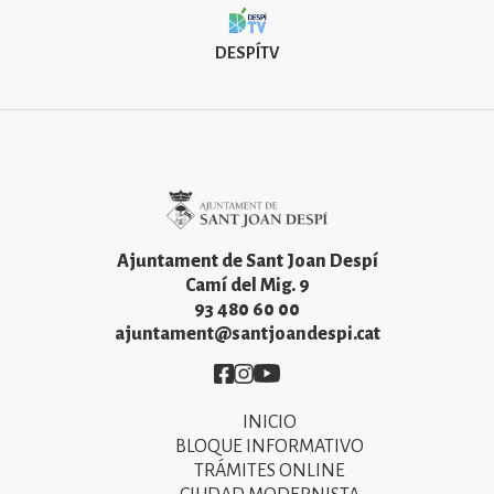
DESPÍTV
Imatge
Ajuntament de Sant Joan Despí
Camí del Mig. 9
93 480 60 00
ajuntament@santjoandespi.cat
Imatge
Imatge
Imatge
INICIO
Primer
BLOQUE INFORMATIVO
menú
TRÁMITES ONLINE