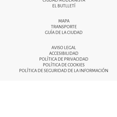
CIUDAD MODERNISTA
del
EL BUTLLETÍ
peu
de
MAPA
Segon
pàgina
TRANSPORTE
menú
GUÍA DE LA CIUDAD
2025
del
peu
AVISO LEGAL
Tercer
ACCESIBILIDAD
de
menú
POLÍTICA DE PRIVACIDAD
pàgina
POLÍTICA DE COOKIES
del
POLÍTICA DE SEGURIDAD DE LA INFORMACIÓN
2025
peu
de
pàgina
2025
© Ajuntament de Sant Joan Despí 2015 - Camí del Mig, 9
08970 Sant Joan Despí - NIF: P-0821600-D