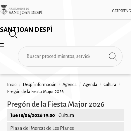
Pasar
✕
Imatge
al
CAT
ESP
ENG
contenido
principal
SANT JOAN DESPÍ
Buscar
Ruta
Inicio
/
Despí información
/
Agenda
/
Agenda
/
Cultura
/
Pregón de la Fiesta Major 2026
de
Pregón de la Fiesta Major 2026
navegación
Jue 18/06/2026 19:00
Cultura
Plaza del Mercat de Les Planes