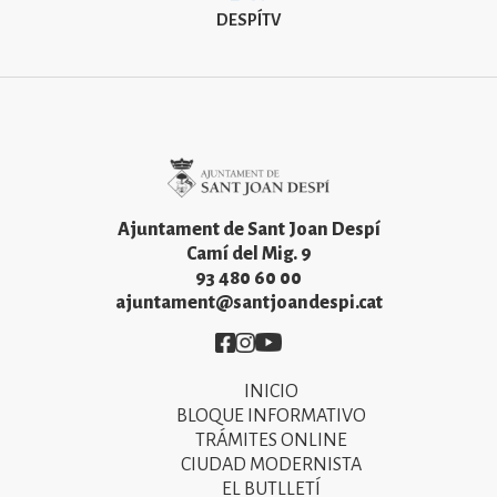
DESPÍTV
Imatge
Ajuntament de Sant Joan Despí
Camí del Mig. 9
93 480 60 00
ajuntament@santjoandespi.cat
Imatge
Imatge
Imatge
INICIO
Primer
BLOQUE INFORMATIVO
menú
TRÁMITES ONLINE
CIUDAD MODERNISTA
del
EL BUTLLETÍ