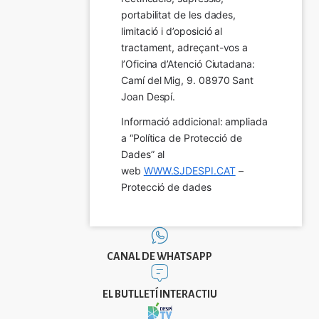
portabilitat de les dades, 
limitació i d’oposició al 
tractament, adreçant-vos a 
l’Oficina d’Atenció Ciutadana: 
Camí del Mig, 9. 08970 Sant 
Joan Despí.
Informació addicional: ampliada 
a “Política de Protecció de 
Dades” al 
web 
WWW.SJDESPI.CAT
 – 
Protecció de dades
CANAL DE WHATSAPP
EL BUTLLETÍ INTERACTIU