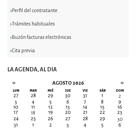
Perfil del contratante
Trámites habituales
Buzón facturas electrónicas
Cita previa
LA AGENDA, AL DIA
‹‹
››
AGOSTO 2026
Paginación
LUN
MAR
MIÉ
JUE
VIE
SÁB
DOM
27
28
29
30
31
1
2
3
4
5
6
7
8
9
10
11
12
13
14
15
16
17
19
20
21
22
23
18
24
25
26
27
28
29
30
31
1
2
3
4
5
6