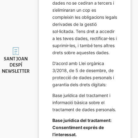
dades no se cediran a tercers i 
s’eliminaran un cop es 
compleixin les obligacions legals 
derivades de la gestió 
sol·licitada. Tens dret a accedir 
a les teves dades, rectificar-les i 
suprimir-les, i també tens altres 
Imatge
drets sobre aquestes dades.
SANT JOAN
D’acord amb Llei orgànica 
DESPÍ
3/2018, de 5 de desembre, de 
NEWSLETTER
protecció de dades personals i 
garantia dels drets digitals:
Base jurídica del tractament i 
informació bàsica sobre el 
tractament de dades personals.
Base jurídica del tractament: 
Consentiment exprés de 
l’interessat.