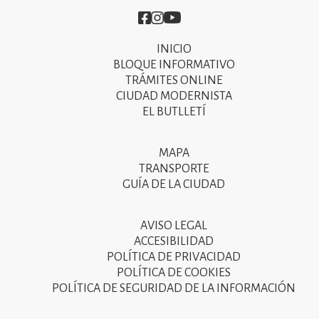
Imatge
Imatge
Imatge
INICIO
Primer
BLOQUE INFORMATIVO
menú
TRÁMITES ONLINE
CIUDAD MODERNISTA
del
EL BUTLLETÍ
peu
de
MAPA
Segon
pàgina
TRANSPORTE
menú
GUÍA DE LA CIUDAD
2025
del
peu
AVISO LEGAL
Tercer
ACCESIBILIDAD
de
menú
POLÍTICA DE PRIVACIDAD
pàgina
POLÍTICA DE COOKIES
del
POLÍTICA DE SEGURIDAD DE LA INFORMACIÓN
2025
peu