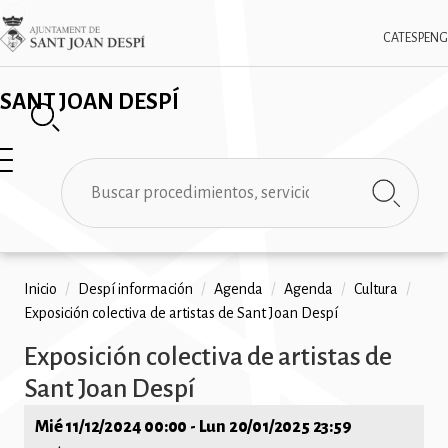
Pasar
✕
Imatge
al
CAT
ESP
ENG
contenido
principal
SANT JOAN DESPÍ
Buscar
Ruta
Inicio
/
Despí información
/
Agenda
/
Agenda
/
Cultura
/
Exposición colectiva de artistas de Sant Joan Despí
de
Exposición colectiva de artistas de
navegación
Sant Joan Despí
Mié 11/12/2024 00:00
-
Lun 20/01/2025 23:59