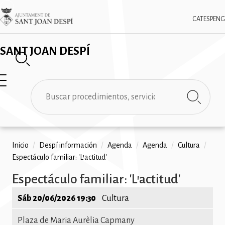
Pasar
✕
Imatge
al
CAT
ESP
ENG
contenido
principal
SANT JOAN DESPÍ
Buscar
Ruta
Inicio
/
Despí información
/
Agenda
/
Agenda
/
Cultura
/
Espectáculo familiar: 'L'actitud'
de
Espectáculo familiar: 'L'actitud'
navegación
Sáb 20/06/2026 19:30
Cultura
Plaza de Maria Aurèlia Capmany