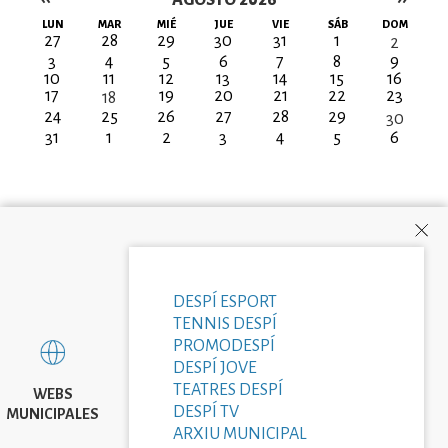
AGOSTO 2026
Paginación
LUN
MAR
MIÉ
JUE
VIE
SÁB
DOM
27
28
29
30
31
1
2
3
4
5
6
7
8
9
10
11
12
13
14
15
16
17
19
20
21
22
23
18
24
25
26
27
28
29
30
31
1
2
3
4
5
6
DESPÍ ESPORT
TENNIS DESPÍ
PROMODESPÍ
DESPÍ JOVE
TEATRES DESPÍ
WEBS
DESPÍ TV
MUNICIPALES
ARXIU MUNICIPAL