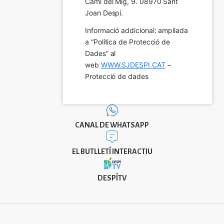
Camí del Mig, 9. 08970 Sant 
Joan Despí.
Informació addicional: ampliada 
a “Política de Protecció de 
Dades” al 
web 
WWW.SJDESPI.CAT
 – 
Protecció de dades
CANAL DE WHATSAPP
EL BUTLLETÍ INTERACTIU
DESPÍTV