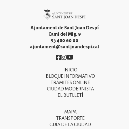
Imatge
Ajuntament de Sant Joan Despí
Camí del Mig. 9
93 480 60 00
ajuntament@santjoandespi.cat
Imatge
Imatge
Imatge
INICIO
Primer
BLOQUE INFORMATIVO
menú
TRÁMITES ONLINE
CIUDAD MODERNISTA
del
EL BUTLLETÍ
peu
de
MAPA
Segon
pàgina
TRANSPORTE
menú
GUÍA DE LA CIUDAD
2025