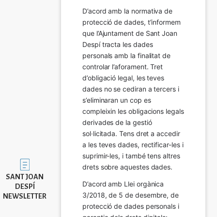
D’acord amb la normativa de 
protecció de dades, t’informem 
que l’Ajuntament de Sant Joan 
Despí tracta les dades 
personals amb la finalitat de 
controlar l’aforament. Tret 
d’obligació legal, les teves 
dades no se cediran a tercers i 
s’eliminaran un cop es 
compleixin les obligacions legals 
derivades de la gestió 
sol·licitada. Tens dret a accedir 
a les teves dades, rectificar-les i 
suprimir-les, i també tens altres 
Imatge
drets sobre aquestes dades.
SANT JOAN
D’acord amb Llei orgànica 
DESPÍ
3/2018, de 5 de desembre, de 
NEWSLETTER
protecció de dades personals i 