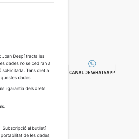
Joan Despí tracta les 
eves dades no se cediran a 
sol·licitada. Tens dret a 
CANAL DE WHATSAPP
e aquestes dades.
 i garantia dels drets 
ls.
Subscripció al butlletí 
 portabilitat de les dades, 