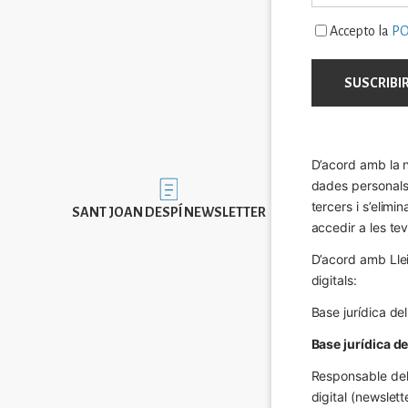
Accepto la
PO
D’acord amb la n
dades personals a
Imatge
tercers i s’elimi
SANT JOAN DESPÍ NEWSLETTER
accedir a les tev
D’acord amb Llei
digitals:
Base jurídica de
Base jurídica d
Responsable del 
digital (newslett