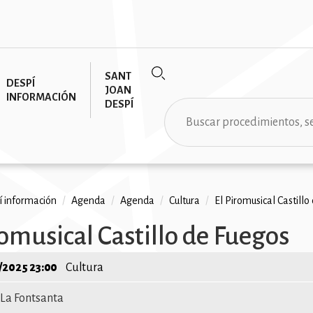
SANT
DESPÍ
JOAN
INFORMACIÓN
DESPÍ
Buscar
 información
/
Agenda
/
Agenda
/
Cultura
/
El Piromusical Castillo
romusical Castillo de Fuegos
ción
/2025 23:00
Cultura
La Fontsanta