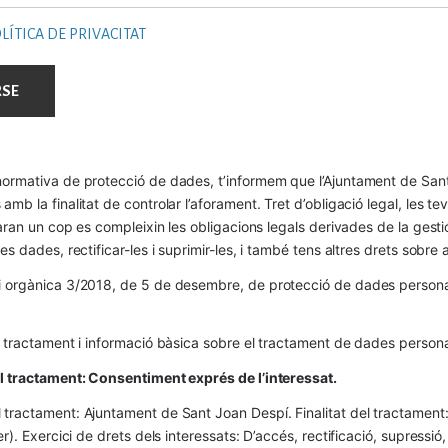
LÍTICA DE PRIVACITAT
ormativa de protecció de dades, t’informem que l’Ajuntament de Sant 
mb la finalitat de controlar l’aforament. Tret d’obligació legal, les t
naran un cop es compleixin les obligacions legals derivades de la gestió 
es dades, rectificar-les i suprimir-les, i també tens altres drets sobr
 orgànica 3/2018, de 5 de desembre, de protecció de dades personals
l tractament i informació bàsica sobre el tractament de dades persona
el tractament: Consentiment exprés de l’interessat.
tractament: Ajuntament de Sant Joan Despí. Finalitat del tractament:  
er). Exercici de drets dels interessats: D’accés, rectificació, supressió,