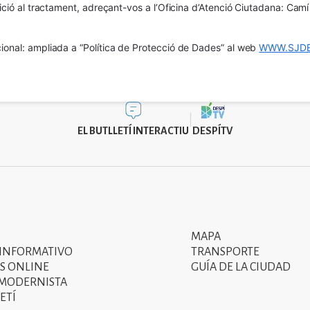
osició al tractament, adreçant-vos a l’Oficina d’Atenció Ciutadana: Cam
ional: ampliada a “Política de Protecció de Dades” al web 
WWW.SJDE
EL BUTLLETÍ INTERACTIU
DESPÍTV
MAPA
Segon
 INFORMATIVO
TRANSPORTE
menú
S ONLINE
GUÍA DE LA CIUDAD
 MODERNISTA
del
ETÍ
peu