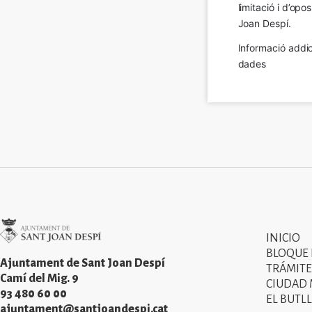
limitació i d’op
Joan Despí.
Informació addic
dades
Imatge
INICIO
Primer
BLOQUE
menú
Ajuntament de Sant Joan Despí
TRÁMITE
Camí del Mig. 9
CIUDAD
del
93 480 60 00
EL BUTLL
peu
ajuntament@santjoandespi.cat