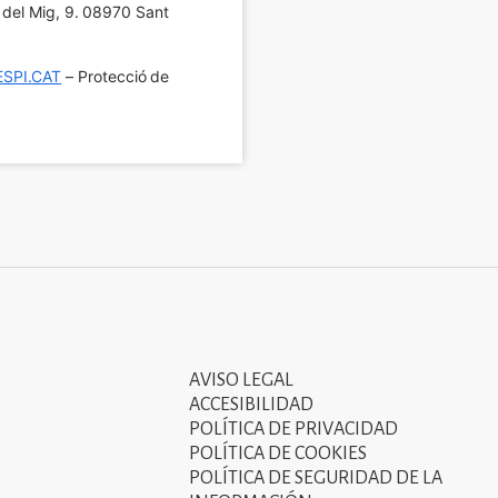
í del Mig, 9. 08970 Sant 
SPI.CAT
 – Protecció de 
AVISO LEGAL
Tercer
ACCESIBILIDAD
menú
POLÍTICA DE PRIVACIDAD
POLÍTICA DE COOKIES
del
POLÍTICA DE SEGURIDAD DE LA
peu