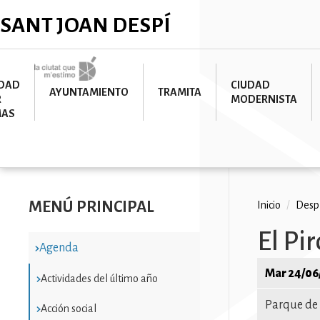
Pasar
✕
SANT JOAN DESPÍ
al
contenido
principal
Imatge
UDAD
CIUDAD
AYUNTAMIENTO
TRAMITA
R
MODERNISTA
MAS
MENÚ PRINCIPAL
Ruta
Inicio
/
Despí
de
El Pi
Agenda
navega
Mar 24/06
Actividades del último año
Parque de 
Acción social