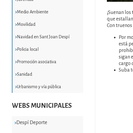
Medio Ambiente
¡Suenan los 
que estallan
Movilidad
Con truenos 
Navidad en Sant Joan Despí
Por mo
está p
Policia local
prohibi
sigan 
Promoción asociativa
cargo 
Suba t
Sanidad
Urbanismo y vía pública
WEBS MUNICIPALES
Despí Deporte