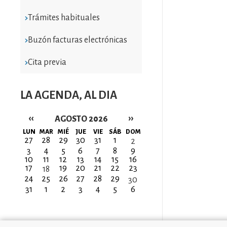
Trámites habituales
Buzón facturas electrónicas
Cita previa
LA AGENDA, AL DIA
‹‹
››
AGOSTO 2026
Paginación
LUN
MAR
MIÉ
JUE
VIE
SÁB
DOM
27
28
29
30
31
1
2
3
4
5
6
7
8
9
10
11
12
13
14
15
16
17
19
20
21
22
23
18
24
25
26
27
28
29
30
31
1
2
3
4
5
6