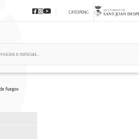
Imatge
Imatge
Imatge
Imatge
CAT
ESP
ENG
 de Fuegos