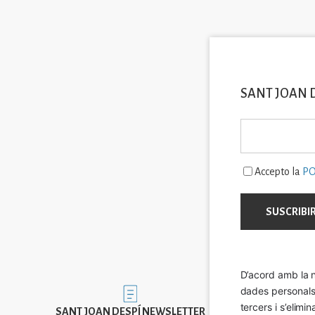
SANT JOAN 
Accepto la
PO
D’acord amb la n
dades personals a
Imatge
tercers i s’elimi
SANT JOAN DESPÍ NEWSLETTER