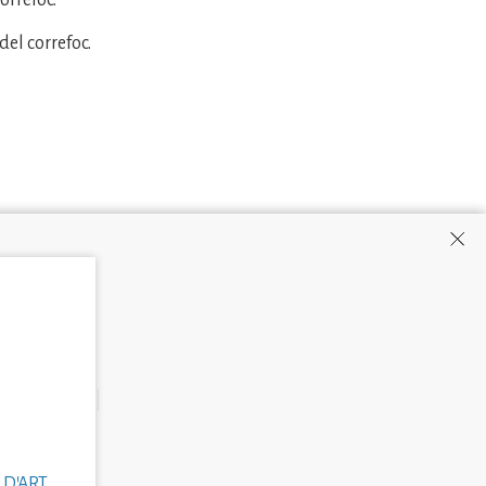
orrefoc.
el correfoc.
 D'ART