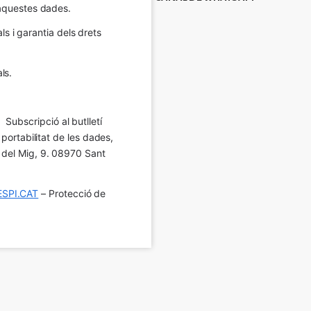
e aquestes dades.
 i garantia dels drets 
ls.
Subscripció al butlletí 
 portabilitat de les dades, 
í del Mig, 9. 08970 Sant 
SPI.CAT
 – Protecció de 