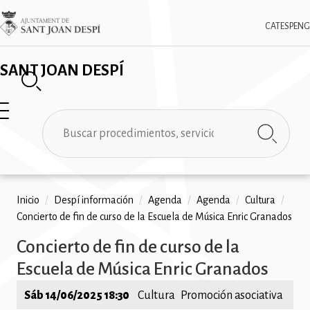
Pasar
✕
Imatge
al
CAT
ESP
ENG
contenido
principal
SANT JOAN DESPÍ
Buscar
Ruta
Inicio
/
Despí información
/
Agenda
/
Agenda
/
Cultura
/
Concierto de fin de curso de la Escuela de Música Enric Granados
de
Concierto de fin de curso de la
navegación
Escuela de Música Enric Granados
Sáb 14/06/2025 18:30
Cultura
Promoción asociativa