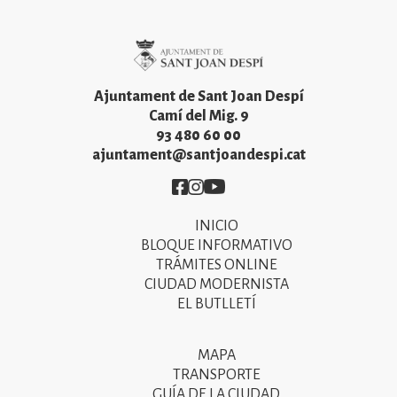
Imatge
Ajuntament de Sant Joan Despí
Camí del Mig. 9
93 480 60 00
ajuntament@santjoandespi.cat
Imatge
Imatge
Imatge
INICIO
Primer
BLOQUE INFORMATIVO
menú
TRÁMITES ONLINE
CIUDAD MODERNISTA
del
EL BUTLLETÍ
peu
de
MAPA
Segon
pàgina
TRANSPORTE
menú
GUÍA DE LA CIUDAD