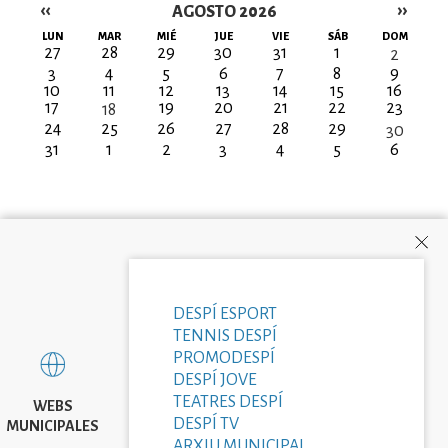
‹‹
››
AGOSTO 2026
Paginación
LUN
MAR
MIÉ
JUE
VIE
SÁB
DOM
27
28
29
30
31
1
2
3
4
5
6
7
8
9
10
11
12
13
14
15
16
17
19
20
21
22
23
18
24
25
26
27
28
29
30
31
1
2
3
4
5
6
DESPÍ ESPORT
TENNIS DESPÍ
PROMODESPÍ
DESPÍ JOVE
TEATRES DESPÍ
WEBS
DESPÍ TV
MUNICIPALES
ARXIU MUNICIPAL