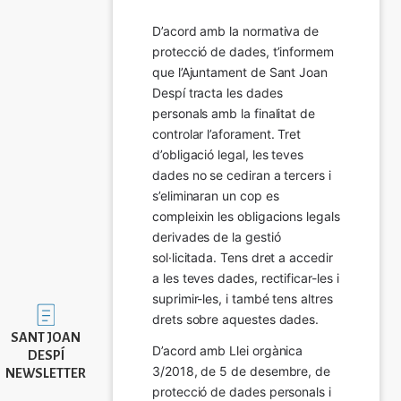
D’acord amb la normativa de 
protecció de dades, t’informem 
que l’Ajuntament de Sant Joan 
Despí tracta les dades 
personals amb la finalitat de 
controlar l’aforament. Tret 
d’obligació legal, les teves 
dades no se cediran a tercers i 
s’eliminaran un cop es 
compleixin les obligacions legals 
derivades de la gestió 
sol·licitada. Tens dret a accedir 
a les teves dades, rectificar-les i 
suprimir-les, i també tens altres 
Imatge
drets sobre aquestes dades.
SANT JOAN
D’acord amb Llei orgànica 
DESPÍ
3/2018, de 5 de desembre, de 
NEWSLETTER
protecció de dades personals i 