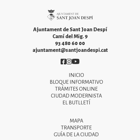
Imatge
Ajuntament de Sant Joan Despí
Camí del Mig. 9
93 480 60 00
ajuntament@santjoandespi.cat
Imatge
Imatge
Imatge
INICIO
Primer
BLOQUE INFORMATIVO
menú
TRÁMITES ONLINE
CIUDAD MODERNISTA
del
EL BUTLLETÍ
peu
de
MAPA
Segon
pàgina
TRANSPORTE
menú
GUÍA DE LA CIUDAD
2025