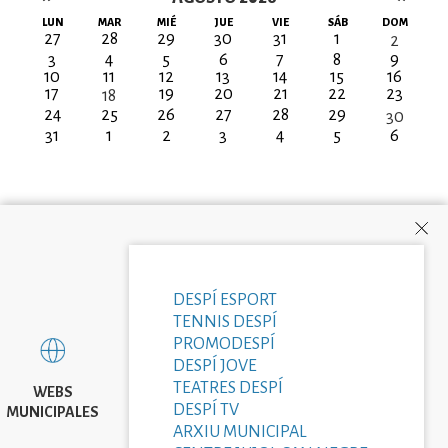
Paginación
LUN
MAR
MIÉ
JUE
VIE
SÁB
DOM
27
28
29
30
31
1
2
3
4
5
6
7
8
9
10
11
12
13
14
15
16
17
19
20
21
22
23
18
24
25
26
27
28
29
30
31
1
2
3
4
5
6
DESPÍ ESPORT
TENNIS DESPÍ
PROMODESPÍ
DESPÍ JOVE
TEATRES DESPÍ
WEBS
DESPÍ TV
MUNICIPALES
ARXIU MUNICIPAL