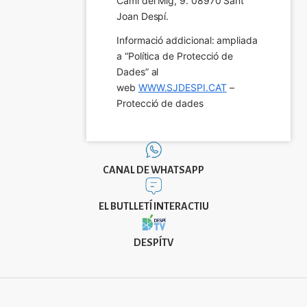
Camí del Mig, 9. 08970 Sant 
Joan Despí.
Informació addicional: ampliada 
a “Política de Protecció de 
Dades” al 
web 
WWW.SJDESPI.CAT
 – 
Protecció de dades
CANAL DE WHATSAPP
EL BUTLLETÍ INTERACTIU
DESPÍTV