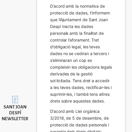
D’acord amb la normativa de 
protecció de dades, t’informem 
que l’Ajuntament de Sant Joan 
Despí tracta les dades 
personals amb la finalitat de 
controlar l’aforament. Tret 
d’obligació legal, les teves 
dades no se cediran a tercers i 
s’eliminaran un cop es 
compleixin les obligacions legals 
derivades de la gestió 
sol·licitada. Tens dret a accedir 
a les teves dades, rectificar-les i 
suprimir-les, i també tens altres 
Imatge
drets sobre aquestes dades.
SANT JOAN
D’acord amb Llei orgànica 
DESPÍ
3/2018, de 5 de desembre, de 
NEWSLETTER
protecció de dades personals i 
garantia dels drets digitals: