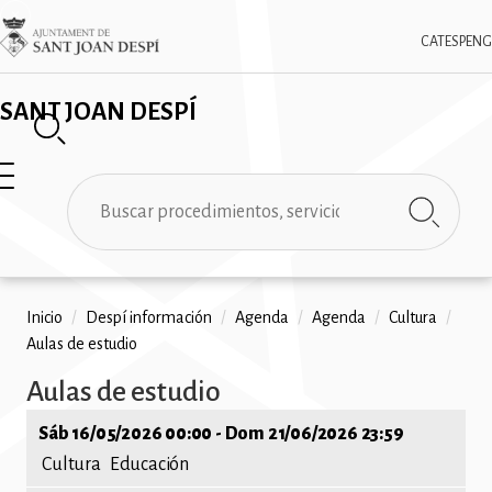
Pasar
✕
Imatge
al
CAT
ESP
ENG
contenido
principal
SANT JOAN DESPÍ
Buscar
Ruta
Inicio
/
Despí información
/
Agenda
/
Agenda
/
Cultura
/
Aulas de estudio
de
Aulas de estudio
navegación
Sáb 16/05/2026 00:00
-
Dom 21/06/2026 23:59
Cultura
Educación