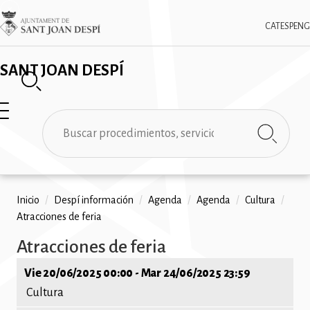
Pasar
✕
Imatge
al
CAT
ESP
ENG
contenido
principal
SANT JOAN DESPÍ
Buscar
Ruta
Inicio
/
Despí información
/
Agenda
/
Agenda
/
Cultura
/
Atracciones de feria
de
Atracciones de feria
navegación
Vie 20/06/2025 00:00
-
Mar 24/06/2025 23:59
Cultura