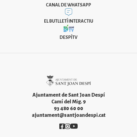
CANAL DE WHATSAPP
EL BUTLLETÍ INTERACTIU
DESPÍTV
Imatge
Ajuntament de Sant Joan Despí
Camí del Mig. 9
93 480 60 00
ajuntament@santjoandespi.cat
Imatge
Imatge
Imatge