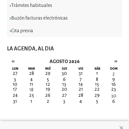
Trámites habituales
Buzón facturas electrónicas
Cita previa
LA AGENDA, AL DIA
‹‹
››
AGOSTO 2026
Paginación
LUN
MAR
MIÉ
JUE
VIE
SÁB
DOM
27
28
29
30
31
1
2
3
4
5
6
7
8
9
10
11
12
13
14
15
16
17
19
20
21
22
23
18
24
25
26
27
28
29
30
31
1
2
3
4
5
6