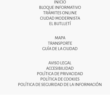
INICIO
Primer
BLOQUE INFORMATIVO
menú
TRÁMITES ONLINE
CIUDAD MODERNISTA
del
EL BUTLLETÍ
peu
de
MAPA
Segon
pàgina
TRANSPORTE
menú
GUÍA DE LA CIUDAD
2025
del
peu
AVISO LEGAL
Tercer
ACCESIBILIDAD
de
menú
POLÍTICA DE PRIVACIDAD
pàgina
POLÍTICA DE COOKIES
del
POLÍTICA DE SEGURIDAD DE LA INFORMACIÓN
2025
peu
de
pàgina