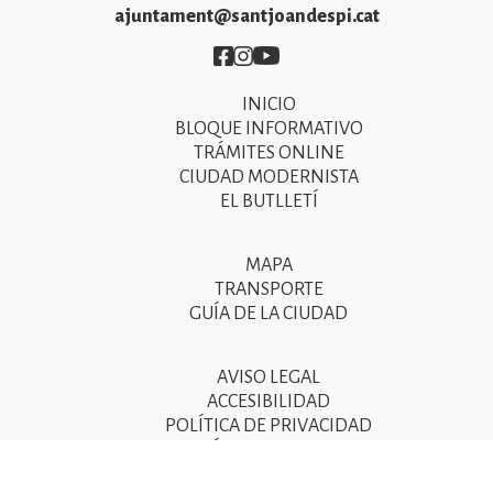
ajuntament@santjoandespi.cat
Imatge
Imatge
Imatge
INICIO
Primer
BLOQUE INFORMATIVO
menú
TRÁMITES ONLINE
CIUDAD MODERNISTA
del
EL BUTLLETÍ
peu
de
MAPA
Segon
pàgina
TRANSPORTE
menú
GUÍA DE LA CIUDAD
2025
del
peu
AVISO LEGAL
Tercer
ACCESIBILIDAD
de
menú
POLÍTICA DE PRIVACIDAD
pàgina
POLÍTICA DE COOKIES
del
POLÍTICA DE SEGURIDAD DE LA INFORMACIÓN
2025
peu