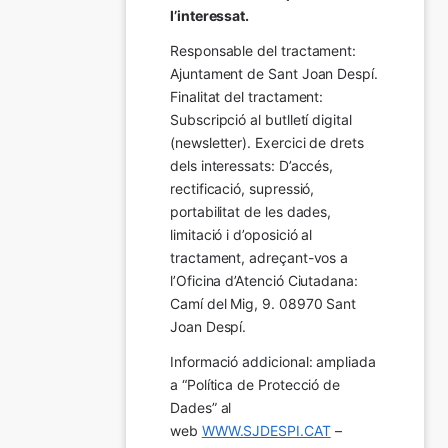
l’interessat.
Responsable del tractament: 
Ajuntament de Sant Joan Despí. 
Finalitat del tractament:  
Subscripció al butlletí digital 
(newsletter). Exercici de drets 
dels interessats: D’accés, 
rectificació, supressió, 
portabilitat de les dades, 
limitació i d’oposició al 
tractament, adreçant-vos a 
l’Oficina d’Atenció Ciutadana: 
Camí del Mig, 9. 08970 Sant 
Joan Despí.
Informació addicional: ampliada 
a “Política de Protecció de 
Dades” al 
web 
WWW.SJDESPI.CAT
 – 