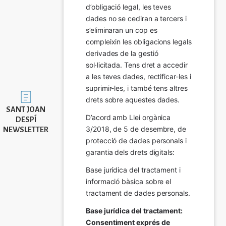
d’obligació legal, les teves 
dades no se cediran a tercers i 
s’eliminaran un cop es 
compleixin les obligacions legals 
derivades de la gestió 
sol·licitada. Tens dret a accedir 
a les teves dades, rectificar-les i 
suprimir-les, i també tens altres 
Imatge
drets sobre aquestes dades.
SANT JOAN
D’acord amb Llei orgànica 
DESPÍ
3/2018, de 5 de desembre, de 
NEWSLETTER
protecció de dades personals i 
garantia dels drets digitals:
Base jurídica del tractament i 
informació bàsica sobre el 
tractament de dades personals.
Base jurídica del tractament: 
Consentiment exprés de 