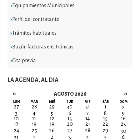
Equipamientos Municipales
Perfil del contratante
Trámites habituales
Buzón facturas electrónicas
Cita previa
LA AGENDA, AL DIA
‹‹
››
AGOSTO 2026
Paginación
LUN
MAR
MIÉ
JUE
VIE
SÁB
DOM
27
28
29
30
31
1
2
3
4
5
6
7
8
9
10
11
12
13
14
15
16
17
19
20
21
22
23
18
24
25
26
27
28
29
30
31
1
2
3
4
5
6