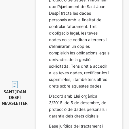
que l’Ajuntament de Sant Joan 
Despí tracta les dades 
personals amb la finalitat de 
controlar l’aforament. Tret 
d’obligació legal, les teves 
dades no se cediran a tercers i 
s’eliminaran un cop es 
compleixin les obligacions legals 
derivades de la gestió 
sol·licitada. Tens dret a accedir 
a les teves dades, rectificar-les i 
suprimir-les, i també tens altres 
Imatge
drets sobre aquestes dades.
SANT JOAN
D’acord amb Llei orgànica 
DESPÍ
3/2018, de 5 de desembre, de 
NEWSLETTER
protecció de dades personals i 
garantia dels drets digitals:
Base jurídica del tractament i 