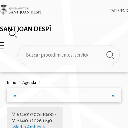
Pasar
✕
Imatge
al
CAT
ESP
ENG
contenido
principal
SANT JOAN DESPÍ
Buscar
Ruta
Inicio
/
Agenda
/
de
MIÉRCOLES, ENERO 14, 2026
‹‹
››
navegación
Paginación
Mié 14/01/2026 10:00
-
Mié 14/01/2026 11:30
-
Medio Ambiente