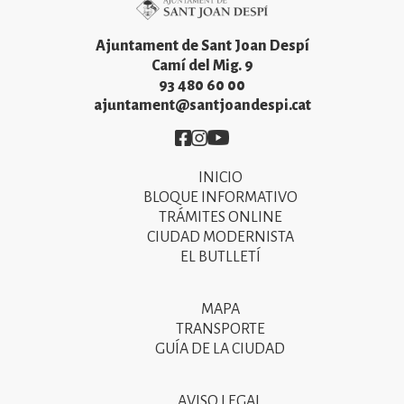
Ajuntament de Sant Joan Despí
Camí del Mig. 9
93 480 60 00
ajuntament@santjoandespi.cat
Imatge
Imatge
Imatge
INICIO
Primer
BLOQUE INFORMATIVO
menú
TRÁMITES ONLINE
CIUDAD MODERNISTA
del
EL BUTLLETÍ
peu
de
MAPA
Segon
pàgina
TRANSPORTE
menú
GUÍA DE LA CIUDAD
2025
del
peu
AVISO LEGAL