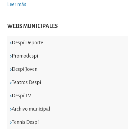
Leer más
WEBS MUNICIPALES
Despí Deporte
Promodespí
Despí Joven
Teatros Despí
Despí TV
Archivo municipal
Tennis Despí