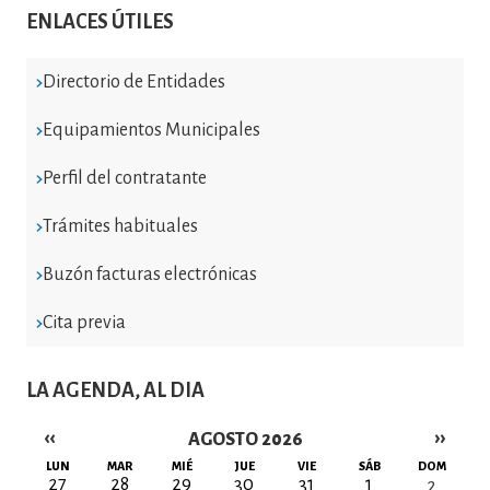
ENLACES ÚTILES
Directorio de Entidades
Equipamientos Municipales
Perfil del contratante
Trámites habituales
Buzón facturas electrónicas
Cita previa
LA AGENDA, AL DIA
‹‹
››
AGOSTO 2026
Paginación
LUN
MAR
MIÉ
JUE
VIE
SÁB
DOM
27
28
29
30
31
1
2