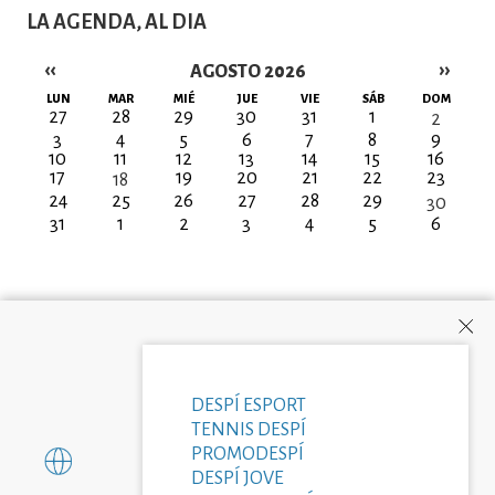
LA AGENDA, AL DIA
‹‹
››
AGOSTO 2026
Paginación
LUN
MAR
MIÉ
JUE
VIE
SÁB
DOM
27
28
29
30
31
1
2
3
4
5
6
7
8
9
10
11
12
13
14
15
16
17
19
20
21
22
23
18
24
25
26
27
28
29
30
31
1
2
3
4
5
6
DESPÍ ESPORT
TENNIS DESPÍ
PROMODESPÍ
DESPÍ JOVE