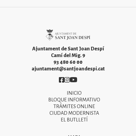
Imatge
Ajuntament de Sant Joan Despí
Camí del Mig. 9
93 480 60 00
ajuntament@santjoandespi.cat
Imatge
Imatge
Imatge
INICIO
Primer
BLOQUE INFORMATIVO
menú
TRÁMITES ONLINE
CIUDAD MODERNISTA
del
EL BUTLLETÍ
peu
de