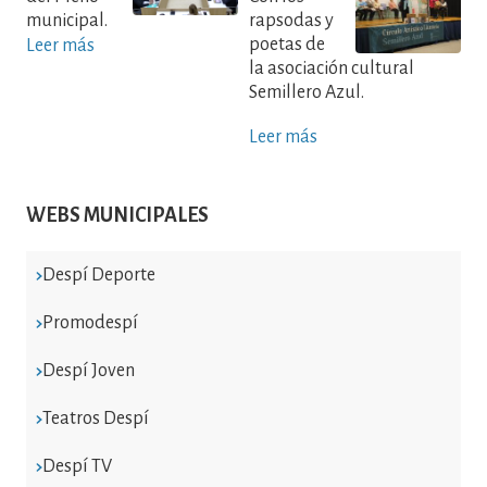
municipal.
rapsodas y
poetas de
Leer más
la asociación cultural
Semillero Azul.
Leer más
WEBS MUNICIPALES
Despí Deporte
Promodespí
Despí Joven
Teatros Despí
Despí TV