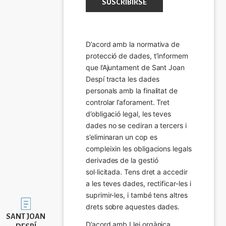
D’acord amb la normativa de 
protecció de dades, t’informem 
que l’Ajuntament de Sant Joan 
Despí tracta les dades 
personals amb la finalitat de 
controlar l’aforament. Tret 
d’obligació legal, les teves 
dades no se cediran a tercers i 
s’eliminaran un cop es 
compleixin les obligacions legals 
derivades de la gestió 
sol·licitada. Tens dret a accedir 
a les teves dades, rectificar-les i 
suprimir-les, i també tens altres 
Imatge
drets sobre aquestes dades.
SANT JOAN
D’acord amb Llei orgànica 