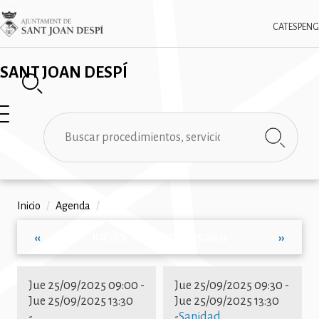
Pasar
✕
Imatge
al
CAT
ESP
ENG
contenido
principal
SANT JOAN DESPÍ
Buscar
Ruta
Inicio
/
Agenda
/
de
JUEVES, SEPTIEMBRE 25, 2025
‹‹
››
navegación
Paginación
Jue 25/09/2025 09:00
-
Jue 25/09/2025 09:30
-
Jue 25/09/2025 13:30
Jue 25/09/2025 13:30
-
-
Sanidad