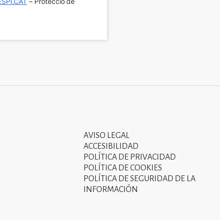
SPI.CAT
 – Protecció de 
AVISO LEGAL
Tercer
ACCESIBILIDAD
menú
POLÍTICA DE PRIVACIDAD
POLÍTICA DE COOKIES
del
POLÍTICA DE SEGURIDAD DE LA
peu
INFORMACIÓN
de
pàgina