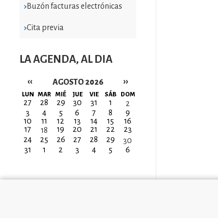
Buzón facturas electrónicas
Cita previa
LA AGENDA, AL DIA
‹‹
››
AGOSTO 2026
Paginación
LUN
MAR
MIÉ
JUE
VIE
SÁB
DOM
27
28
29
30
31
1
2
3
4
5
6
7
8
9
10
11
12
13
14
15
16
17
19
20
21
22
23
18
24
25
26
27
28
29
30
31
1
2
3
4
5
6