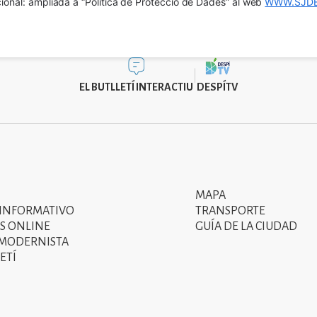
ional: ampliada a “Política de Protecció de Dades” al web 
WWW.SJDE
EL BUTLLETÍ INTERACTIU
DESPÍTV
MAPA
Segon
 INFORMATIVO
TRANSPORTE
menú
S ONLINE
GUÍA DE LA CIUDAD
 MODERNISTA
del
ETÍ
peu
de
pàgina