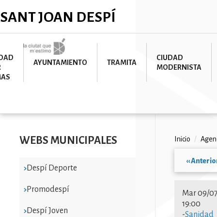
Pasar
✕
SANT JOAN DESPÍ
al
contenido
principal
Imatge
UDAD
CIUDAD
AYUNTAMIENTO
TRAMITA
R
MODERNISTA
MAS
WEBS MUNICIPALES
Ruta
Inicio
/
Agen
de
‹‹
Anterio
Despí Deporte
navega
Paginac
Promodespí
Mar 09/07
19:00
Despí Joven
-
Sanidad