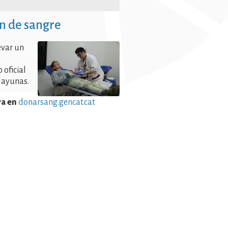
n de sangre
evar un
o oficial
n ayunas.
ra en
donarsang.gencat.cat