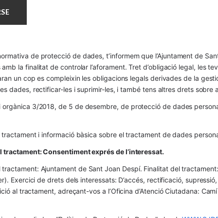
ormativa de protecció de dades, t’informem que l’Ajuntament de Sant 
mb la finalitat de controlar l’aforament. Tret d’obligació legal, les t
naran un cop es compleixin les obligacions legals derivades de la gestió 
es dades, rectificar-les i suprimir-les, i també tens altres drets sobr
 orgànica 3/2018, de 5 de desembre, de protecció de dades personals
l tractament i informació bàsica sobre el tractament de dades persona
el tractament: Consentiment exprés de l’interessat.
tractament: Ajuntament de Sant Joan Despí. Finalitat del tractament:  
er). Exercici de drets dels interessats: D’accés, rectificació, supressió,
osició al tractament, adreçant-vos a l’Oficina d’Atenció Ciutadana: Cam