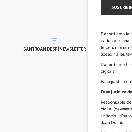
D’acord amb la n
dades personals a
Imatge
tercers i s’elimi
SANT JOAN DESPÍ NEWSLETTER
accedir a les tev
D’acord amb Llei
digitals:
Base jurídica de
Base jurídica d
Responsable del 
digital (newslett
limitació i d’op
Joan Despí.