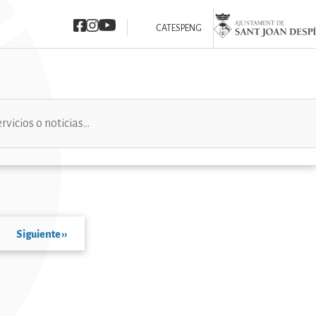
Imatge
Imatge
Imatge
Imatge
CAT
ESP
ENG
Siguiente
››