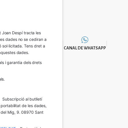
Joan Despí tracta les 
eves dades no se cediran a 
sol·licitada. Tens dret a 
CANAL DE WHATSAPP
e aquestes dades.
 i garantia dels drets 
ls.
Subscripció al butlletí 
 portabilitat de les dades, 
í del Mig, 9. 08970 Sant 