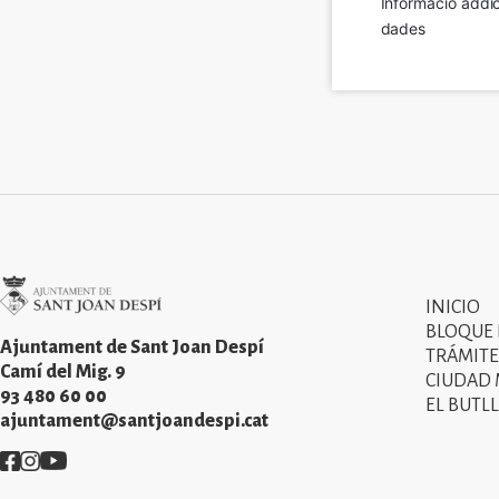
Informació addic
dades
Imatge
INICIO
Primer
BLOQUE
menú
Ajuntament de Sant Joan Despí
TRÁMITE
Camí del Mig. 9
CIUDAD
del
93 480 60 00
EL BUTLL
peu
ajuntament@santjoandespi.cat
de
Imatge
Imatge
Imatge
pàgina