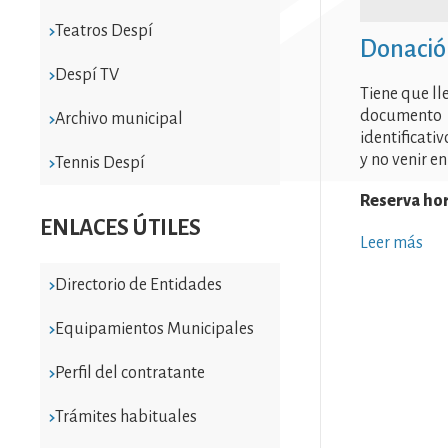
Teatros Despí
Donació
Despí TV
Tiene que ll
documento
Archivo municipal
identificativ
y no venir e
Tennis Despí
Reserva ho
ENLACES ÚTILES
Leer más
Directorio de Entidades
Equipamientos Municipales
Perfil del contratante
Trámites habituales