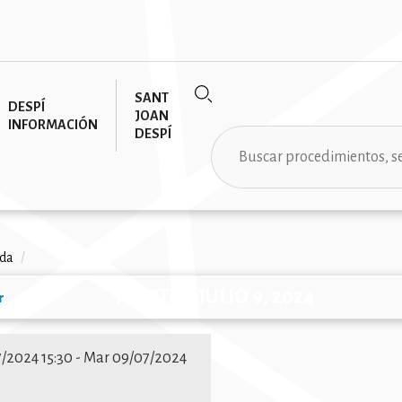
SANT
DESPÍ
JOAN
INFORMACIÓN
DESPÍ
Buscar
da
/
MARTES, JULIO 9, 2024
r
ción
ión
/2024 15:30
-
Mar 09/07/2024