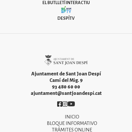
EL BUTLLETÍ INTERACTIU
DESPÍTV
Imatge
Ajuntament de Sant Joan Despí
Camí del Mig. 9
93 480 60 00
ajuntament@santjoandespi.cat
Imatge
Imatge
Imatge
INICIO
Primer
BLOQUE INFORMATIVO
menú
TRÁMITES ONLINE