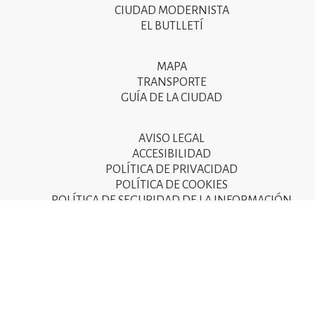
CIUDAD MODERNISTA
del
EL BUTLLETÍ
peu
de
MAPA
Segon
pàgina
TRANSPORTE
menú
GUÍA DE LA CIUDAD
2025
del
peu
AVISO LEGAL
Tercer
ACCESIBILIDAD
de
menú
POLÍTICA DE PRIVACIDAD
pàgina
POLÍTICA DE COOKIES
del
POLÍTICA DE SEGURIDAD DE LA INFORMACIÓN
2025
peu
de
pàgina
2025
© Ajuntament de Sant Joan Despí 2015 - Camí del Mig, 9
08970 Sant Joan Despí - NIF: P-0821600-D