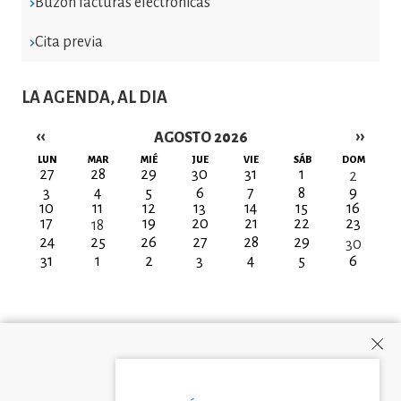
Buzón facturas electrónicas
Cita previa
LA AGENDA, AL DIA
‹‹
››
AGOSTO 2026
Paginación
LUN
MAR
MIÉ
JUE
VIE
SÁB
DOM
27
28
29
30
31
1
2
3
4
5
6
7
8
9
10
11
12
13
14
15
16
17
19
20
21
22
23
18
24
25
26
27
28
29
30
31
1
2
3
4
5
6