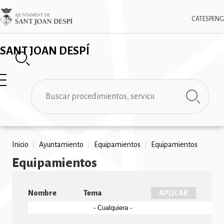
Pasar
✕
Imatge
al
CAT
ESP
ENG
contenido
principal
SANT JOAN DESPÍ
Buscar
Ruta
Inicio
/
Ayuntamiento
/
Equipamientos
/
Equipamientos
Equipamientos
de
navegación
Nombre
Tema