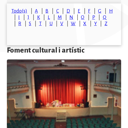
Todo(s)
A
B
C
D
E
F
G
H
I
J
K
L
M
N
O
P
Q
R
S
T
U
V
W
X
Y
Z
Foment cultural i artístic