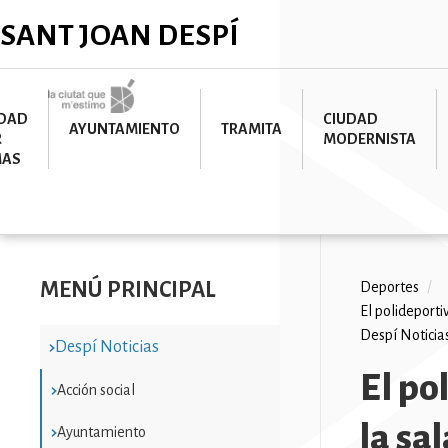
Pasar
✕
SANT JOAN DESPÍ
al
contenido
principal
Imatge
UDAD
CIUDAD
AYUNTAMIENTO
TRAMITA
R
MODERNISTA
MAS
MENÚ PRINCIPAL
Ruta
Deportes
/
El polideporti
de
Despí Noticia
Despí Noticias
navega
El po
Acción social
la sa
Ayuntamiento