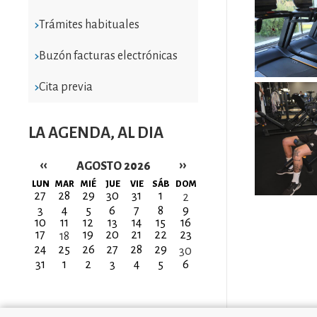
Trámites habituales
Buzón facturas electrónicas
Cita previa
Imatge
LA AGENDA, AL DIA
‹‹
››
AGOSTO 2026
Paginación
LUN
MAR
MIÉ
JUE
VIE
SÁB
DOM
27
28
29
30
31
1
2
3
4
5
6
7
8
9
10
11
12
13
14
15
16
17
19
20
21
22
23
18
24
25
26
27
28
29
30
31
1
2
3
4
5
6