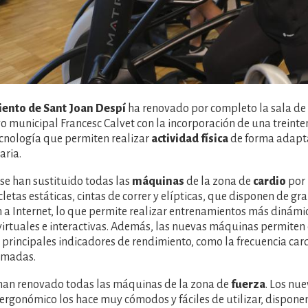
ento de Sant Joan Despí
ha renovado por completo la sala de
o municipal Francesc Calvet con la incorporación de una trein
cnología que permiten realizar
actividad física
de forma adapt
aria.
 se han sustituido todas las
máquinas
de la zona de
cardio
por 
icletas estáticas, cintas de correr y elípticas, que disponen de g
 a Internet, lo que permite realizar entrenamientos más dinámi
virtuales e interactivas. Además, las nuevas máquinas permiten
s principales indicadores de rendimiento, como la frecuencia car
emadas.
han renovado todas las máquinas de la zona de
fuerza
. Los nu
ergonómico los hace muy cómodos y fáciles de utilizar, dispone