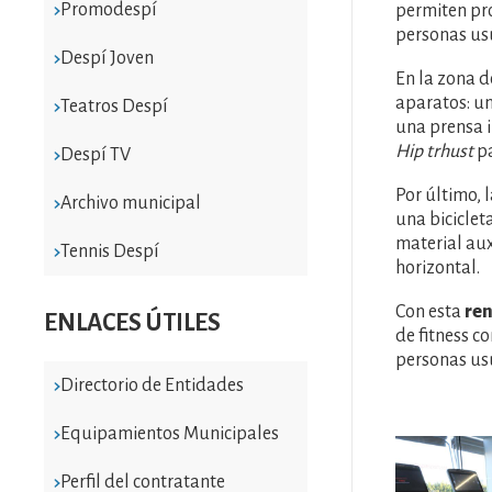
Promodespí
permiten pro
personas us
Despí Joven
En la zona 
aparatos: un
Teatros Despí
una prensa i
Hip trhust
pa
Despí TV
Por último, 
Archivo municipal
una bicicleta
material aux
Tennis Despí
horizontal.
Con esta
re
ENLACES ÚTILES
de fitness c
personas usu
Directorio de Entidades
Equipamientos Municipales
Imatge
Perfil del contratante