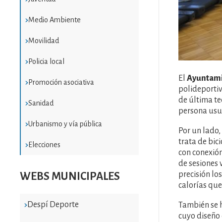
Medio Ambiente
Movilidad
Policia local
El
Ayuntami
Promoción asociativa
polideportiv
de última te
Sanidad
persona usu
Urbanismo y vía pública
Por un lado,
trata de bic
Elecciones
con conexión
de sesiones 
precisión lo
WEBS MUNICIPALES
calorías qu
Despí Deporte
También se 
cuyo diseño 