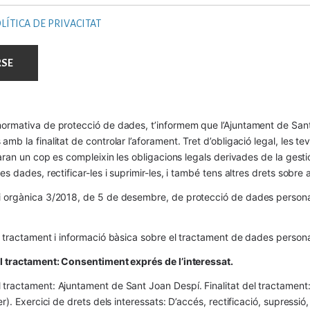
LÍTICA DE PRIVACITAT
ormativa de protecció de dades, t’informem que l’Ajuntament de Sant 
mb la finalitat de controlar l’aforament. Tret d’obligació legal, les t
naran un cop es compleixin les obligacions legals derivades de la gestió 
es dades, rectificar-les i suprimir-les, i també tens altres drets sobr
 orgànica 3/2018, de 5 de desembre, de protecció de dades personals
l tractament i informació bàsica sobre el tractament de dades persona
el tractament: Consentiment exprés de l’interessat.
tractament: Ajuntament de Sant Joan Despí. Finalitat del tractament:  
er). Exercici de drets dels interessats: D’accés, rectificació, supressió,