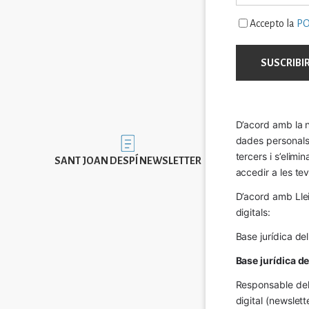
Accepto la
PO
D’acord amb la n
dades personals a
Imatge
tercers i s’elimi
SANT JOAN DESPÍ NEWSLETTER
accedir a les tev
D’acord amb Llei
digitals:
Base jurídica de
Base jurídica d
Responsable del 
digital (newslett