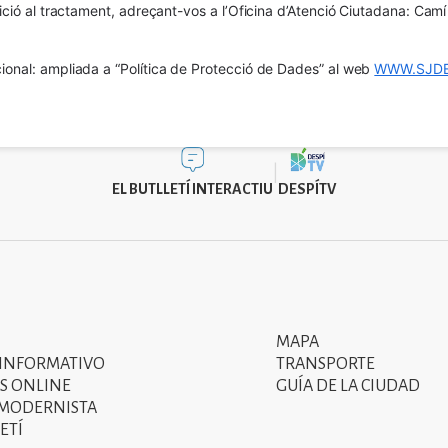
osició al tractament, adreçant-vos a l’Oficina d’Atenció Ciutadana: Cam
ional: ampliada a “Política de Protecció de Dades” al web 
WWW.SJDE
EL BUTLLETÍ INTERACTIU
DESPÍTV
MAPA
Segon
 INFORMATIVO
TRANSPORTE
menú
S ONLINE
GUÍA DE LA CIUDAD
 MODERNISTA
del
ETÍ
peu