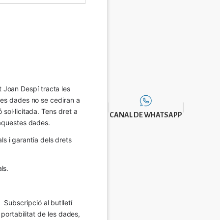
Joan Despí tracta les 
eves dades no se cediran a 
sol·licitada. Tens dret a 
CANAL DE WHATSAPP
e aquestes dades.
 i garantia dels drets 
ls.
Subscripció al butlletí 
 portabilitat de les dades, 