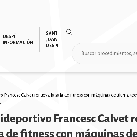
SANT
DESPÍ
JOAN
INFORMACIÓN
DESPÍ
Buscar
vo Francesc Calvet renueva la sala de fitness con máquinas de última te
s
ción
lideportivo Francesc Calvet 
la de fitness con máquinas d