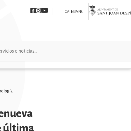
Imatge
Imatge
Imatge
Imatge
CAT
ESP
ENG
cnología
renueva
e última