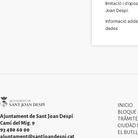
limitació i d’op
Joan Despí.
Informació addic
dades
Imatge
INICIO
Primer
BLOQUE
menú
Ajuntament de Sant Joan Despí
TRÁMITE
Camí del Mig. 9
CIUDAD
del
93 480 60 00
EL BUTLL
peu
ajuntament@santjoandespi.cat