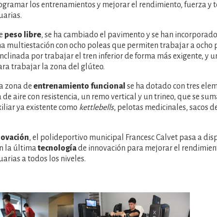
gramar los entrenamientos y mejorar el rendimiento, fuerza y ​​t
uarias.
de
peso libre
, se ha cambiado el pavimento y se han incorporad
a multiestación con ocho poleas que permiten trabajar a ocho p
nclinada por trabajar el tren inferior de forma más exigente, y
ra trabajar la zona del glúteo.
la zona de
entrenamiento funcional
se ha dotado con tres ele
 de aire con resistencia, un remo vertical y un trineo, que se sum
iliar ya existente como
kettlebells
, pelotas medicinales, sacos d
novación
, el polideportivo municipal Francesc Calvet pasa a di
on la última
tecnología
de innovación para mejorar el rendimien
arias a todos los niveles.
Imatge