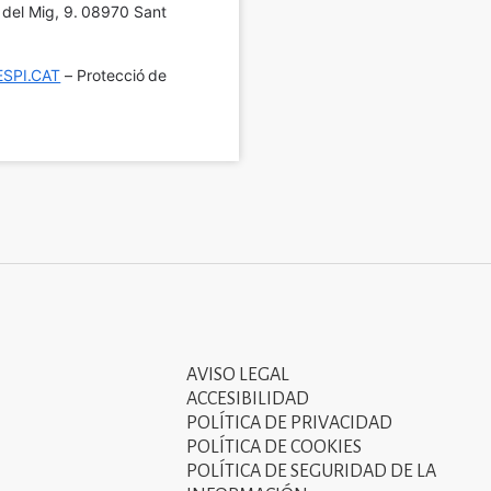
í del Mig, 9. 08970 Sant 
SPI.CAT
 – Protecció de 
AVISO LEGAL
Tercer
ACCESIBILIDAD
menú
POLÍTICA DE PRIVACIDAD
POLÍTICA DE COOKIES
del
POLÍTICA DE SEGURIDAD DE LA
peu