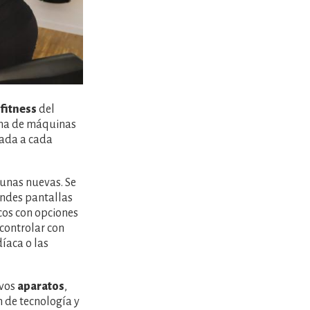
fitness
del
tena de máquinas
ada a cada
unas nuevas. Se
randes pantallas
cos con opciones
 controlar con
díaca o las
evos
aparatos
,
n de tecnología y