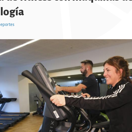
logía
eportes