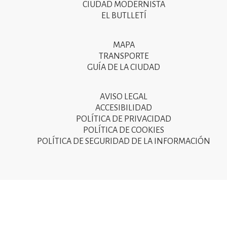
CIUDAD MODERNISTA
del
EL BUTLLETÍ
peu
de
MAPA
Segon
pàgina
TRANSPORTE
menú
GUÍA DE LA CIUDAD
2025
del
peu
AVISO LEGAL
Tercer
ACCESIBILIDAD
de
menú
POLÍTICA DE PRIVACIDAD
pàgina
POLÍTICA DE COOKIES
del
POLÍTICA DE SEGURIDAD DE LA INFORMACIÓN
2025
peu
de
pàgina
2025
© Ajuntament de Sant Joan Despí 2015 - Camí del Mig, 9
08970 Sant Joan Despí - NIF: P-0821600-D