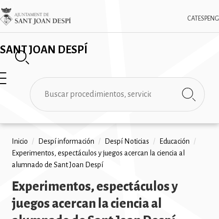
Pasar
✕
Imatge
al
CAT
ESP
ENG
contenido
principal
SANT JOAN DESPÍ
Buscar
Ruta
Inicio
/
Despí información
/
Despí Noticias
/
Educación
/
Experimentos, espectáculos y juegos acercan la ciencia al
de
alumnado de Sant Joan Despí
navegación
Experimentos, espectáculos y
juegos acercan la ciencia al