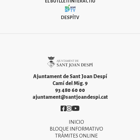
EL BUTLLETÍ INTERACTIU
DESPÍTV
Imatge
Ajuntament de Sant Joan Despí
Camí del Mig. 9
93 480 60 00
ajuntament@santjoandespi.cat
Imatge
Imatge
Imatge
INICIO
Primer
BLOQUE INFORMATIVO
menú
TRÁMITES ONLINE