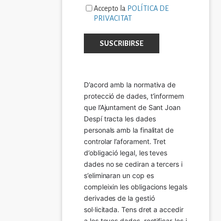
Accepto la
POLÍTICA DE
PRIVACITAT
D’acord amb la normativa de 
protecció de dades, t’informem 
que l’Ajuntament de Sant Joan 
Despí tracta les dades 
personals amb la finalitat de 
controlar l’aforament. Tret 
d’obligació legal, les teves 
dades no se cediran a tercers i 
s’eliminaran un cop es 
compleixin les obligacions legals 
derivades de la gestió 
sol·licitada. Tens dret a accedir 
a les teves dades, rectificar-les i 