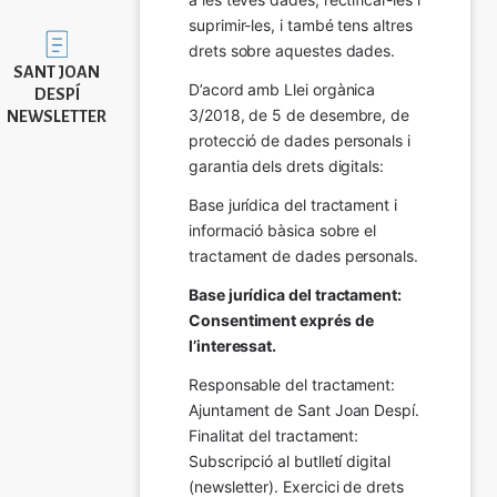
suprimir-les, i també tens altres 
Imatge
drets sobre aquestes dades.
SANT JOAN
D’acord amb Llei orgànica 
DESPÍ
3/2018, de 5 de desembre, de 
NEWSLETTER
protecció de dades personals i 
garantia dels drets digitals:
Base jurídica del tractament i 
informació bàsica sobre el 
tractament de dades personals.
Base jurídica del tractament: 
Consentiment exprés de 
l’interessat.
Responsable del tractament: 
Ajuntament de Sant Joan Despí. 
Finalitat del tractament:  
Subscripció al butlletí digital 
(newsletter). Exercici de drets 