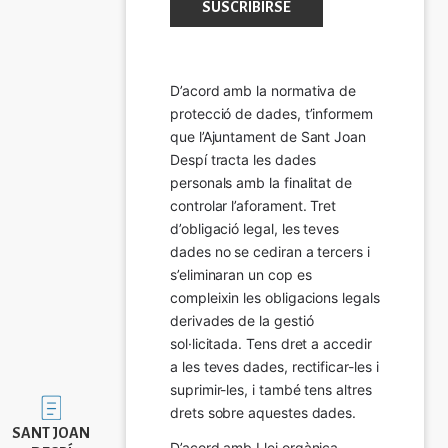
D’acord amb la normativa de 
protecció de dades, t’informem 
que l’Ajuntament de Sant Joan 
Despí tracta les dades 
personals amb la finalitat de 
controlar l’aforament. Tret 
d’obligació legal, les teves 
dades no se cediran a tercers i 
s’eliminaran un cop es 
compleixin les obligacions legals 
derivades de la gestió 
sol·licitada. Tens dret a accedir 
a les teves dades, rectificar-les i 
suprimir-les, i també tens altres 
Imatge
drets sobre aquestes dades.
SANT JOAN
D’acord amb Llei orgànica 