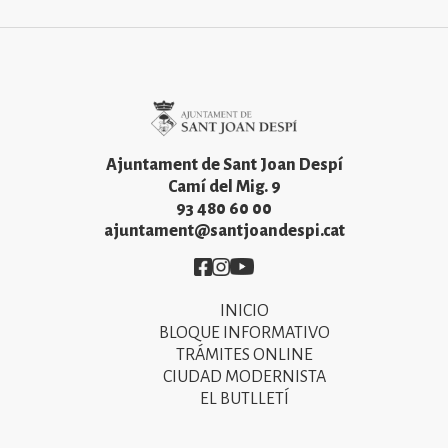
Imatge
Ajuntament de Sant Joan Despí
Camí del Mig. 9
93 480 60 00
ajuntament@santjoandespi.cat
Imatge
Imatge
Imatge
INICIO
Primer
BLOQUE INFORMATIVO
menú
TRÁMITES ONLINE
CIUDAD MODERNISTA
del
EL BUTLLETÍ
peu