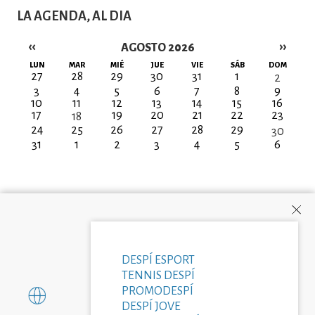
LA AGENDA, AL DIA
‹‹
››
AGOSTO 2026
Paginación
LUN
MAR
MIÉ
JUE
VIE
SÁB
DOM
27
28
29
30
31
1
2
3
4
5
6
7
8
9
10
11
12
13
14
15
16
17
19
20
21
22
23
18
24
25
26
27
28
29
30
31
1
2
3
4
5
6
DESPÍ ESPORT
TENNIS DESPÍ
PROMODESPÍ
DESPÍ JOVE