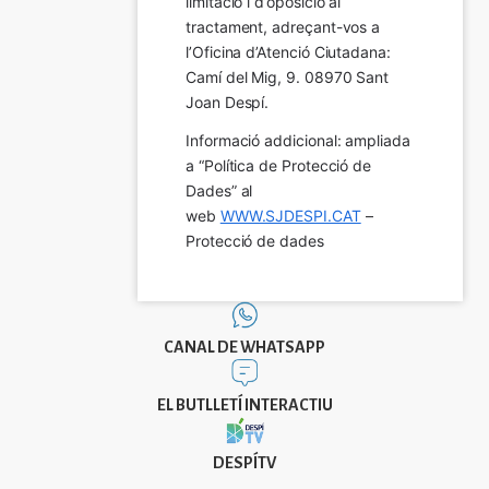
limitació i d’oposició al 
tractament, adreçant-vos a 
l’Oficina d’Atenció Ciutadana: 
Camí del Mig, 9. 08970 Sant 
Joan Despí.
Informació addicional: ampliada 
a “Política de Protecció de 
Dades” al 
web 
WWW.SJDESPI.CAT
 – 
Protecció de dades
CANAL DE WHATSAPP
EL BUTLLETÍ INTERACTIU
DESPÍTV