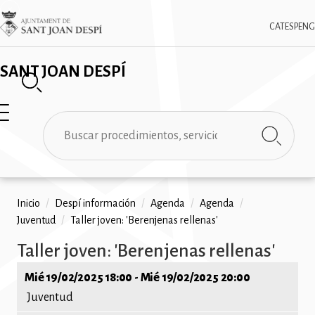
Pasar
✕
Imatge
al
CAT
ESP
ENG
contenido
principal
SANT JOAN DESPÍ
Buscar
Ruta
Inicio
/
Despí información
/
Agenda
/
Agenda
/
Juventud
/
Taller joven: 'Berenjenas rellenas'
de
Taller joven: 'Berenjenas rellenas'
navegación
Mié 19/02/2025 18:00
-
Mié 19/02/2025 20:00
Juventud